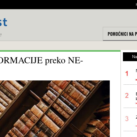
POMOĆNICI NA 
RMACIJE preko NE-
Na