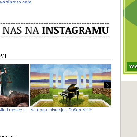
.wordpress.com
VI
Mlad mesec u
Na tragu misterija - Dušan Ninić
Vrhovna man
– Om Šri Gu