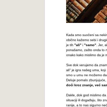
Kada smo suočeni sa nekim
obično kažemo sebi i drug
je tih
"ali"
i
"samo"
. Jer, 
ponašamo, zašto onda to n
onako kako mislimo da je 
Sve dok verujemo da znamo i
ali" je igra našeg uma, koj
smo u umu ne možemo da p
Deluje pomalo zbunjujuće, 
doći kroz znanje, već sa
Dakle, dok god mislimo da 
situaciji ili događaju, što
ranije, a to nas sigurno n