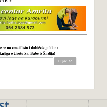
ONICE
te se na email listu i dobićete poklon:
njiga o životu Sai Babe iz Širdija!