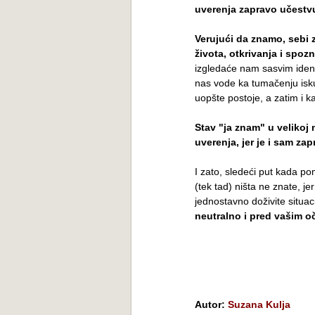
uverenja zapravo učestvu
Verujući da znamo, sebi
života, otkrivanja i spoz
izgledaće nam sasvim ident
nas vode ka tumačenju iskus
uopšte postoje, a zatim i k
Stav "ja znam" u velikoj
uverenja, jer je i sam za
I zato, sledeći put kada po
(tek tad) ništa ne znate, je
jednostavno doživite situa
neutralno i pred vašim oč
Autor:
Suzana Kulja