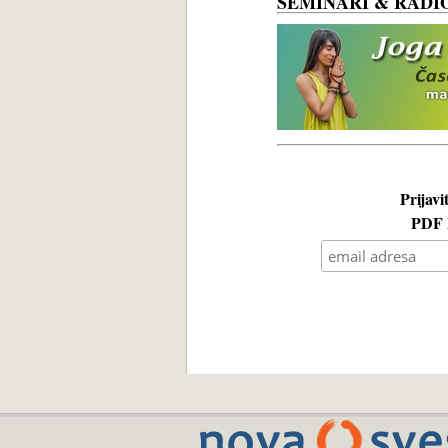
SEMINARI & RADI
Prijavi
PDF k