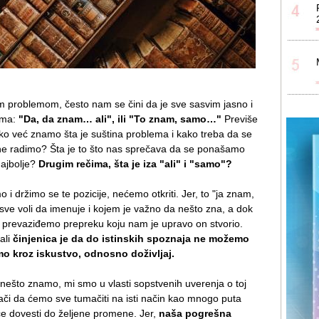
 problemom, često nam se čini da je sve sasvim jasno i
ima:
"Da, da znam… ali", ili "To znam, samo…"
Previše
ako već znamo šta je suština problema i kako treba da se
e radimo? Šta je to što nas sprečava da se ponašamo
najbolje?
Drugim rečima, šta je iza "ali" i "samo"?
 držimo se te pozicije, nećemo otkriti. Jer, to "ja znam,
i sve voli da imenuje i kojem je važno da nešto zna, a dok
revaziđemo prepreku koju nam je upravo on stvorio.
ali
činjenica je da do istinskih spoznaja ne možemo
mo kroz iskustvo, odnosno doživljaj.
nešto znamo, mi smo u vlasti sopstvenih uverenja o toj
 znači da ćemo sve tumačiti na isti način kao mnogo puta
eće dovesti do željene promene. Jer,
naša pogrešna