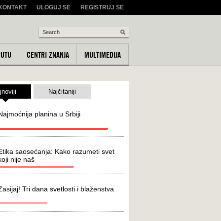
KONTAKT
ULOGUJ SE
REGISTRUJ SE
PUTU
CENTRI ZNANJA
MULTIMEDIJA
jnoviji
Najčitaniji
Najmoćnija planina u Srbiji
Etika saosećanja: Kako razumeti svet
koji nije naš
Zasijaj! Tri dana svetlosti i blaženstva