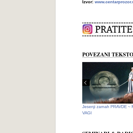
Izvor:
www.centarprozor
POVEZANI TEKSTO
NEOBJAŠNJIVO! Žena oslepela i dobila
Jesenji zamah PRAVDE ~ 
neobičnu sposobnost DRUGOG VIDA
VAGI