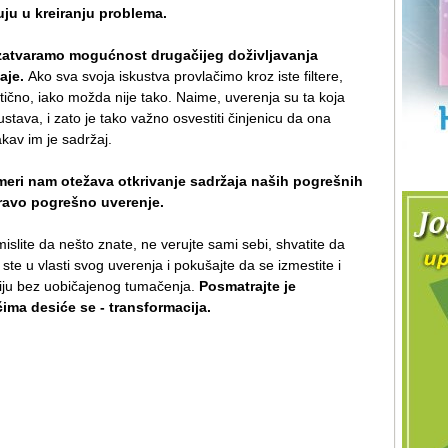
ju u kreiranju problema.
 zatvaramo mogućnost drugačijeg doživljavanja
naje.
Ako sva svoja iskustva provlačimo kroz iste filtere,
ično, iako možda nije tako. Naime, uverenja su ta koja
tava, i zato je tako važno osvestiti činjenicu da ona
akav im je sadržaj.
 meri nam otežava otkrivanje sadržaja naših pogrešnih
pravo pogrešno uverenje.
mislite da nešto znate, ne verujte sami sebi, shvatite da
r ste u vlasti svog uverenja i pokušajte da se izmestite i
ciju bez uobičajenog tumačenja.
Posmatrajte je
ima desiće se - transformacija.