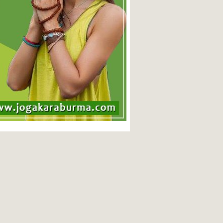
tra prvog gurua čovečanstva
Slamanje očekivanja ego uma
rudeva Data