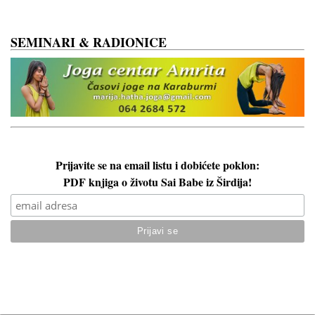
Y
SEMINARI & RADIONICE
Prijavite se na email listu i dobićete poklon:
PDF knjiga o životu Sai Babe iz Širdija!