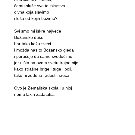
čemu služe sva ta iskustva -
divna koja slavimo
i loša od kojih bežimo?
Svi smo mi iskre najveće
Božanske duše,
bar tako kažu sveci
i možda nas to Božansko gleda
i poručuje da samo svedočimo
jer ništa na ovom svetu trajno nije,
kako strašne brige i tuge i boli,
tako ni žuđena radost i sreća.
Ovo je Zemaljska škola i u njoj
nema lakih zadataka.