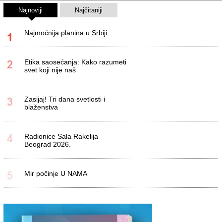
Najnoviji
Najčitaniji
Najmoćnija planina u Srbiji
Etika saosećanja: Kako razumeti
svet koji nije naš
Zasijaj! Tri dana svetlosti i
blaženstva
Radionice Sala Rakelija –
Beograd 2026.
Mir počinje U NAMA