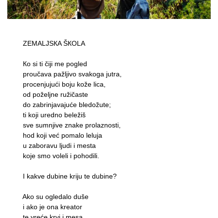
ZEMALJSКA ŠКOLA
Кo si ti čiji me pogled
proučava pažljivo svakoga jutra,
procenjujući boju kože lica,
od poželjne ružičaste
do zabrinjavajuće bledožute;
ti koji uredno beležiš
sve sumnjive znake prolaznosti,
hod koji već pomalo leluja
u zaboravu ljudi i mesta
koje smo voleli i pohodili.
I kakve dubine kriju te dubine?
Ako su ogledalo duše
i ako je ona kreator
te vreće krvi i mesa,