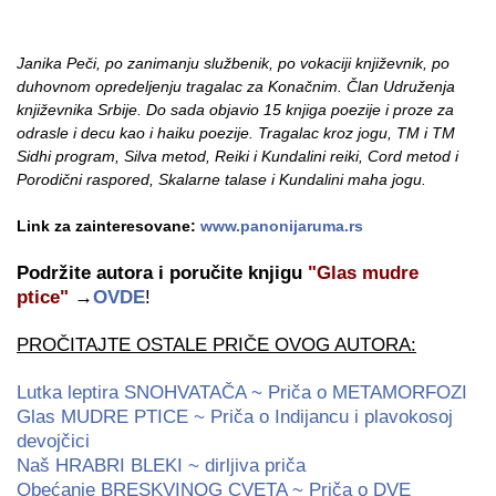
Janika Peči, po zanimanju službenik, po vokaciji književnik, po
duhovnom opredeljenju tragalac za Konačnim. Član Udruženja
književnika Srbije. Do sada objavio 15 knjiga poezije i proze za
odrasle i decu kao i haiku poezije. Tragalac kroz jogu, TM i TM
Sidhi program, Silva metod, Reiki i Kundalini reiki, Cord metod i
Porodični raspored, Skalarne talase i Kundalini maha jogu.
Link za zainteresovane:
www.panonijaruma.rs
Podržite autora i poručite knjigu
"Glas mudre
ptice"
→
OVDE
!
PROČITAJTE OSTALE PRIČE OVOG AUTORA:
Lutka leptira SNOHVATAČA ~ Priča o METAMORFOZI
Glas MUDRE PTICE ~ Priča o Indijancu i plavokosoj
devojčici
Naš HRABRI BLEKI ~ dirljiva priča
Obećanje BRESKVINOG CVETA ~ Priča o DVE