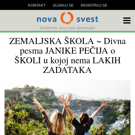
KONTAKT
ULOGUJ SE
REGISTRUJ SE
ZEMALJSКA ŠКOLA ~ Divna
pesma JANIKE PEČIJA o
ŠKOLI u kojoj nema LAKIH
ZADATAKA