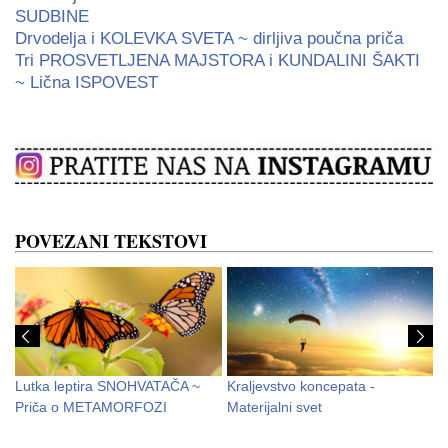
SUDBINE
Drvodelja i KOLEVKA SVETA ~ dirljiva poučna priča
Tri PROSVETLJENA MAJSTORA i KUNDALINI ŠAKTI
~ Lična ISPOVEST
POVEZANI TEKSTOVI
Lutka leptira SNOHVATAČA ~
Kraljevstvo koncepata -
T
Priča o METAMORFOZI
Materijalni svet
~
S