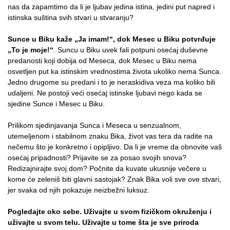
nas da zapamtimo da li je ljubav jedina istina, jedini put napred i
istinska suština svih stvari u stvaranju?
Sunce u Biku kaže „Ja imam!“, dok Mesec u Biku potvrđuje
„To je moje!“
. Suncu u Biku uvek fali potpuni osećaj duševne
predanosti koji dobija od Meseca, dok Mesec u Biku nema
osvetljen put ka istinskim vrednostima života ukoliko nema Sunca.
Jedno drugome su predani i to je neraskidiva veza ma koliko bili
udaljeni. Ne postoji veći osećaj istinske ljubavi nego kada se
sjedine Sunce i Mesec u Biku.
Prilikom sjedinjavanja Sunca i Meseca u senzualnom,
utemeljenom i stabilnom znaku Bika, život vas tera da radite na
nečemu što je konkretno i opipljivo. Da li je vreme da obnovite vaš
osećaj pripadnosti? Prijavite se za posao svojih snova?
Redizajnirajte svoj dom? Počnite da kuvate ukusnije večere u
kome će zeleniš biti glavni sastojak? Znak Bika voli sve ove stvari,
jer svaka od njih pokazuje neizbežni luksuz.
Pogledajte oko sebe. Uživajte u svom fizičkom okruženju i
uživajte u svom telu. Uživajte u tome šta je sve priroda