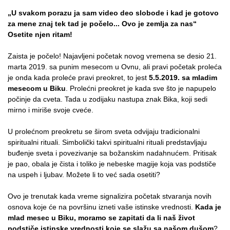
„U svakom porazu ja sam video deo slobode i kad je gotovo
za mene znaj tek tad je počelo... Ovo je zemlja za nas“
Osetite njen ritam!
Zaista je počelo! Najavljeni početak novog vremena se desio 21.
marta 2019. sa punim mesecom u Ovnu, ali pravi početak proleća
je onda kada proleće pravi preokret, to jest
5.5.2019. sa mladim
mesecom u Biku
. Prolećni preokret je kada sve što je napupelo
počinje da cveta. Tada u zodijaku nastupa znak Bika, koji sedi
mirno i miriše svoje cveće.
U prolećnom preokretu se širom sveta odvijaju tradicionalni
spiritualni rituali. Simbolički takvi spiritualni rituali predstavljaju
buđenje sveta i povezivanje sa božanskim nadahnućem. Pritisak
je pao, obala je čista i toliko je nebeske magije koja vas podstiče
na uspeh i ljubav. Možete li to već sada osetiti?
Ovo je trenutak kada vreme signalizira početak stvaranja novih
osnova koje će na površinu izneti vaše istinske vrednosti.
Kada je
mlad mesec u Biku, moramo se zapitati da li naš život
podstiče istinske vrednosti koje se slažu sa našom dušom
?