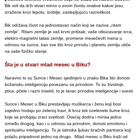
Bik voli da drži stvari mirno u svom životu onakve kakve jesu,
izražene kroz lepotu, izobilje, zaslepljujuću raznolikost.
Bik održava život na jednostavan način koji se naziva „ritam
zemlje“. Ritam zemlje je vaš krvni pritisak, vaše otkucavanje srca,
elektro-magnetni talasi zemlje, promene mesečevih mena u
odnosu na sunce, kao sve što kroz prirodu i planetu zemlju utiče
na vaše fizičko stanje.
Šta je u stvari mlad mesec u Biku?
Naravno to su Sunce i Mesec sjedinjeni u znaku Bika što donosi
božansku inteligenciju povezanu sa prirodom. To su životinje,
ptice, pčele i razni insekti, to je lanac prirodne inteligencije i svesti.
Sunce i Mesec u Biku prestavljaju muškarca i ženu koji bosi
zajedno hodaju po zelenoj travi, ili kroz tek ozelenele šume kroz
koje se probijaju zraci svetlosti. Osećaj dodira i mirisa jedno
između drugog, kao i u odnosu sa prirodom, donosi emotivnu i
spiritualnu inteligenciju. To je istinska ljubav bračnih partnera koji
polažu pripadnost jedno na drugo. Mlad mesec u Biku traži od