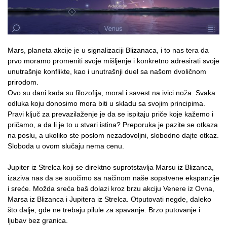
Mars, planeta akcije je u signalizaciji Blizanaca, i to nas tera da
prvo moramo promeniti svoje mišljenje i konkretno adresirati svoje
unutrašnje konflikte, kao i unutrašnji duel sa našom dvoličnom
prirodom.
Ovo su dani kada su filozofija, moral i savest na ivici noža. Svaka
odluka koju donosimo mora biti u skladu sa svojim principima.
Pravi ključ za prevazilaženje je da se ispitaju priče koje kažemo i
pričamo, a da li je to u stvari istina? Preporuka je pazite se otkaza
na poslu, a ukoliko ste poslom nezadovoljni, slobodno dajte otkaz.
Sloboda u ovom slučaju nema cenu.
Jupiter iz Strelca koji se direktno suprotstavlja Marsu iz Blizanca,
izaziva nas da se suočimo sa načinom naše sopstvene ekspanzije
i sreće. Možda sreća baš dolazi kroz brzu akciju Venere iz Ovna,
Marsa iz Blizanca i Jupitera iz Strelca. Otputovati negde, daleko
što dalje, gde ne trebaju pilule za spavanje. Brzo putovanje i
ljubav bez granica.