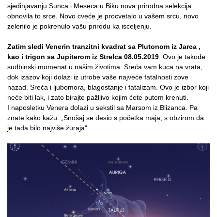
sjedinjavanju Sunca i Meseca u Biku nova prirodna selekcija
obnovila to srce. Novo cveće je procvetalo u vašem srcu, novo
zelenilo je pokrenulo vašu prirodu ka isceljenju.
Zatim sledi Venerin tranzitni kvadrat sa Plutonom iz Jarca ,
kao i trigon sa Jupiterom iz Strelca 08.05.2019
. Ovo je takođe
sudbinski momenat u našim životima. Sreća vam kuca na vrata,
dok izazov koji dolazi iz utrobe vaše najveće fatalnosti zove
nazad. Sreća i ljubomora, blagostanje i fatalizam. Ovo je izbor koji
neće biti lak, i zato birajte pažljivo kojim ćete putem krenuti.
I naposletku Venera dolazi u sekstil sa Marsom iz Blizanca. Pa
znate kako kažu: „Snošaj se desio s početka maja, s obzirom da
je tada bilo najviše žuraja“.