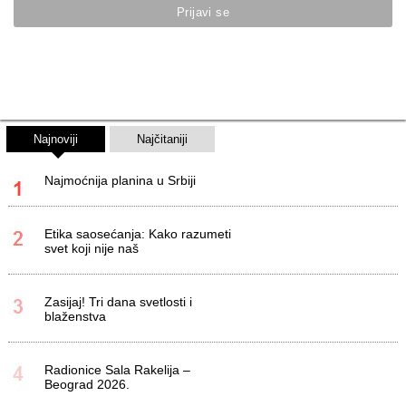
Najnoviji
Najčitaniji
Najmoćnija planina u Srbiji
Etika saosećanja: Kako razumeti
svet koji nije naš
Zasijaj! Tri dana svetlosti i
blaženstva
Radionice Sala Rakelija –
Beograd 2026.