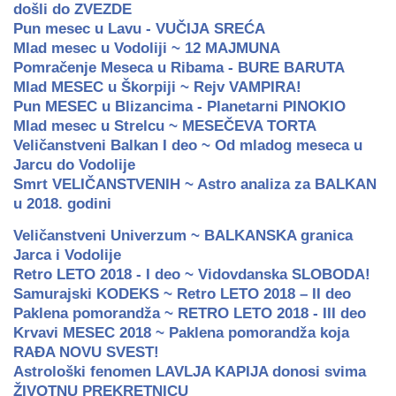
došli do ZVEZDE
Pun mesec u Lavu - VUČIJA SREĆA
Mlad mesec u Vodoliji ~ 12 MAJMUNA
Pomračenje Meseca u Ribama - BURE BARUTA
Mlad MESEC u Škorpiji ~ Rejv VAMPIRA!
Pun MESEC u Blizancima - Planetarni PINOKIO
Mlad mesec u Strelcu ~ MESEČEVA TORTA
Veličanstveni Balkan I deo ~ Od mladog meseca u
Jarcu do Vodolije
Smrt VELIČANSTVENIH ~ Astro analiza za BALKAN
u 2018. godini
Veličanstveni Univerzum ~ BALKANSKA granica
Jarca i Vodolije
Retro LETO 2018 - I deo ~ Vidovdanska SLOBODA!
Samurajski KODEKS ~ Retro LETO 2018 – II deo
Paklena pomorandža ~ RETRO LETO 2018 - III deo
Krvavi MESEC 2018 ~ Paklena pomorandža koja
RAĐA NOVU SVEST!
Astrološki fenomen LAVLJA KAPIJA donosi svima
ŽIVOTNU PREKRETNICU