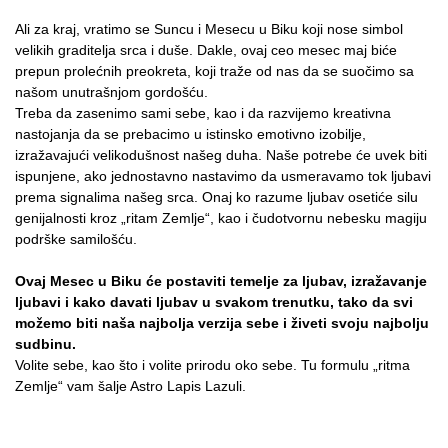
Ali za kraj, vratimo se Suncu i Mesecu u Biku koji nose simbol
velikih graditelja srca i duše. Dakle, ovaj ceo mesec maj biće
prepun prolećnih preokreta, koji traže od nas da se suočimo sa
našom unutrašnjom gordošću.
Treba da zasenimo sami sebe, kao i da razvijemo kreativna
nastojanja da se prebacimo u istinsko emotivno izobilje,
izražavajući velikodušnost našeg duha. Naše potrebe će uvek biti
ispunjene, ako jednostavno nastavimo da usmeravamo tok ljubavi
prema signalima našeg srca. Onaj ko razume ljubav osetiće silu
genijalnosti kroz „ritam Zemlje“, kao i čudotvornu nebesku magiju
podrške samilošću.
Ovaj Mesec u Biku će postaviti temelje za ljubav, izražavanje
ljubavi i kako davati ljubav u svakom trenutku, tako da svi
možemo biti naša najbolja verzija sebe i živeti svoju najbolju
sudbinu.
Volite sebe, kao što i volite prirodu oko sebe. Tu formulu „ritma
Zemlje“ vam šalje Astro Lapis Lazuli.