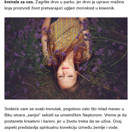
kreirala za vas.
Zagrlite drvo u parku, jer drvo je upravo mašina
koja proizvodi život pretvarajući ugljen monoksid u kiseonik.
Svideće vam se svaki trenutak, pogotovo zato što mlad mesec u
Biku stvara „sanjivi“ sekstil sa umetničkim Neptunom. Vreme je da
postanete kreativni i šareni, jer u životu treba da se uživa. Ovaj
aspekt predstavlja spiritualnu konekciju između zemlje i vode,