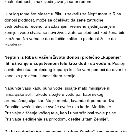
znak plodnosti, znak sjedinjavanja sa prirodom.
U prilog tome što Mesec u Biku u sekstilu sa Neptunom iz Riba
donosi plodnost, može se očekivati da žene zatrudne.
Jednostvano rečeno, u sadašnjem vremenu sjedinjavanjem
zemlje i vode stvara se novi život. Zato će plodnost kod žena biti
izražena. Na vama je da odlučite koliko tu plodnost želite da
iskoristite.
Neptun iz Riba u vašem životu donosi prolećno „kupanje“
iliti uživanje u sopstvenom telu kroz dodir sa vodom
. Postoji
spiritualni ritual prolećnog kupanja koji će vam pomoći da otvorite
kanal za prolećnu ljubav i ritam zemlje.
Napunite vašu kadu punu vode, sipajte malo mirišljave ili
himalajske soli. Takođe sipajte u vodu par kapi nekog
aromatičnog ulja, kao što je menta, lavanda ili pomorandža.
Zapalite sveće i stavite sveže cveće oko kade. Meditirajte.
Prizivajte čišćenje vašeg tela, kao i unutrašnjosti svoje psihe.
Prizivajte sjedinjenje sa prirodom, osetite „ritam Zemlje“.
Da bi se dodao još jači osećaj „ritmu Zemlje“, ova energija je