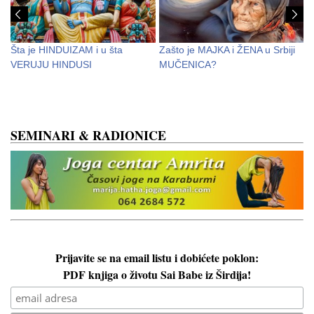
Šta je HINDUIZAM i u šta
Zašto je MAJKA i ŽENA u Srbiji
N
VERUJU HINDUSI
MUČENICA?
o
s
SEMINARI & RADIONICE
Prijavite se na email listu i dobićete poklon:
PDF knjiga o životu Sai Babe iz Širdija!