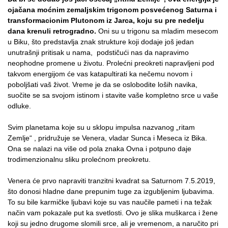
ojačana moćnim zemaljskim trigonom posvećenog Saturna i
transformacionim Plutonom iz Jarca, koju su pre nedelju
dana krenuli retrogradno.
Oni su u trigonu sa mladim mesecom
u Biku, što predstavlja znak strukture koji dodaje još jedan
unutrašnji pritisak u nama, podstičući nas da napravimo
neophodne promene u životu. Prolećni preokreti napravljeni pod
takvom energijom će vas katapultirati ka nečemu novom i
poboljšati vaš život. Vreme je da se oslobodite loših navika,
suočite se sa svojom istinom i stavite vaše kompletno srce u vaše
odluke.
Svim planetama koje su u sklopu impulsa nazvanog „ritam
Zemlje“ , pridružuje se Venera, vladar Sunca i Meseca iz Bika.
Ona se nalazi na više od pola znaka Ovna i potpuno daje
trodimenzionalnu sliku prolećnom preokretu.
Venera će prvo napraviti tranzitni kvadrat sa Saturnom 7.5.2019,
što donosi hladne dane prepunim tuge za izgubljenim ljubavima.
To su bile karmičke ljubavi koje su vas naučile pameti i na težak
način vam pokazale put ka svetlosti. Ovo je slika muškarca i žene
koji su jedno drugome slomili srce, ali je vremenom, a naručito pri