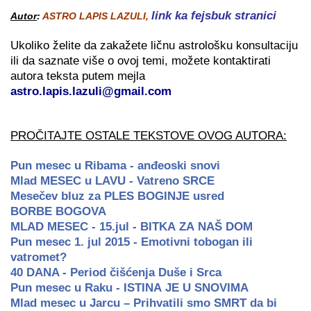
l
ink ka fejsbuk stranici
Autor
:
ASTRO LAPIS LAZULI,
Ukoliko želite da zakažete ličnu astrološku konsultaciju
ili da saznate više o ovoj temi, možete kontaktirati
autora teksta putem mejla
astro.lapis.lazuli@gmail.com
PROČITAJTE OSTALE TEKSTOVE OVOG AUTORA:
Pun mesec u Ribama - anđeoski snovi
Mlad MESEC u LAVU - Vatreno SRCE
Mesečev bluz za PLES BOGINJE usred
BORBE BOGOVA
MLAD MESEC - 15.jul - BITKA ZA NAŠ DOM
Pun mesec 1. jul 2015 - Emotivni tobogan ili
vatromet?
40 DANA - Period čišćenja Duše i Srca
Pun mesec u Raku - ISTINA JE U SNOVIMA
Mlad mesec u Jarcu – Prihvatili smo SMRT da bi