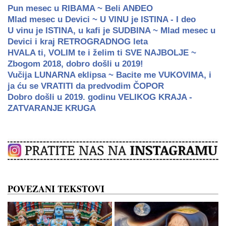
Pun mesec u RIBAMA ~ Beli ANĐEO
Mlad mesec u Devici ~ U VINU je ISTINA - I deo
U vinu je ISTINA, u kafi je SUDBINA ~ Mlad mesec u
Devici i kraj RETROGRADNOG leta
HVALA ti, VOLIM te i želim ti SVE NAJBOLJE ~
Zbogom 2018, dobro došli u 2019!
Vučija LUNARNA eklipsa ~ Bacite me VUKOVIMA, i
ja ću se VRATITI da predvodim ČOPOR
Dobro došli u 2019. godinu VELIKOG KRAJA -
ZATVARANJE KRUGA
POVEZANI TEKSTOVI