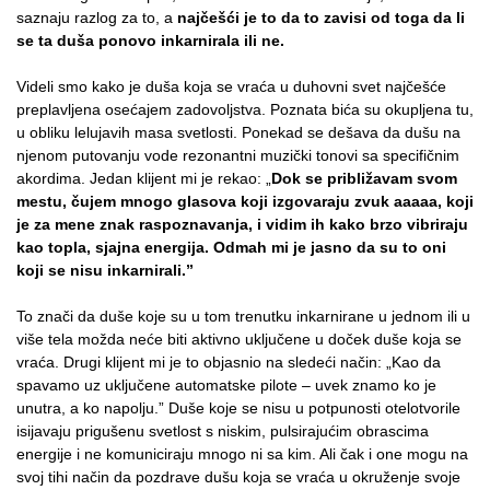
saznaju razlog za to, a
najčešći je to da to zavisi od toga da li
se ta duša ponovo inkarnirala ili ne.
Videli smo kako je duša koja se vraća u duhovni svet najčešće
preplavljena osećajem zadovoljstva. Poznata bića su okupljena tu,
u obliku lelujavih masa svetlosti. Ponekad se dešava da dušu na
njenom putovanju vode rezonantni muzički tonovi sa specifičnim
akordima. Jedan klijent mi je rekao: „
Dok se približavam svom
me­stu, čujem mnogo glasova koji izgovaraju zvuk aaaaa, koji
je za mene znak raspoznavanja, i vidim ih kako brzo vibriraju
kao topla, sjajna energija. Odmah mi je jasno da su to oni
koji se nisu inkar­nirali.”
To znači da duše koje su u tom trenutku inkarnirane u jednom ili u
više tela možda neće biti aktivno uključene u doček duše koja se
vraća. Drugi klijent mi je to objasnio na sledeći način: „Kao da
spa­vamo uz uključene automatske pilote – uvek znamo ko je
unutra, a ko napolju.” Duše koje se nisu u potpunosti otelotvorile
isijavaju prigušenu svetlost s niskim, pulsirajućim obrascima
energije i ne komuniciraju mnogo ni sa kim. Ali čak i one mogu na
svoj tihi način da pozdrave dušu koja se vraća u okruženje svoje