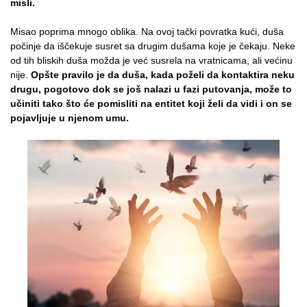
misli.
Misao poprima mnogo oblika. Na ovoj tački povratka kući, duša
počinje da iščekuje susret sa drugim dušama koje je čekaju. Neke
od tih bliskih duša možda je već susrela na vratnicama, ali većinu
nije.
Opšte pravilo je da duša, kada poželi da kontaktira neku
drugu, pogotovo dok se još nalazi u fazi putovanja, može to
učiniti tako što će pomisliti na entitet koji želi da vidi i on se
pojavljuje u njenom umu.