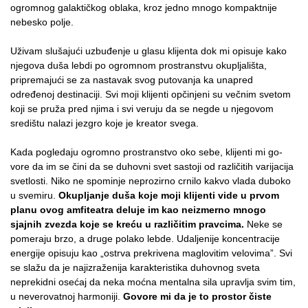
ogro­mnog galaktičkog oblaka, kroz jedno mnogo kompaktnije
nebesko polje.
Uživam slušajući uzbuđenje u glasu klijenta dok mi opisuje kako
njegova duša lebdi po ogromnom prostranstvu okupljališta,
pripremajući se za nastavak svog putovanja ka unapred
određenoj destinaciji. Svi moji klijenti opčinjeni su večnim svetom
koji se pru­ža pred njima i svi veruju da se negde u njegovom
središtu nalazi jezgro koje je kreator svega.
Kada pogledaju ogromno prostranstvo oko sebe, klijenti mi go­
vore da im se čini da se duhovni svet sastoji od različitih varijacija
svetlosti. Niko ne spominje neprozirno crnilo kakvo vlada duboko
u svemiru.
Okupljanje duša koje moji klijenti vide u prvom
planu ovog amfiteatra deluje im kao neizmerno mnogo
sjajnih zvezda koje se kreću u različitim pravcima.
Neke se
pomeraju brzo, a druge polako lebde. Udaljenije koncentracije
energije opisuju kao „ostrva prekrivena maglovitim velovima”. Svi
se slažu da je najizraženija karakteristika duhovnog sveta
neprekidni osećaj da neka moćna mentalna sila upravlja svim tim,
u neverovatnoj harmoniji.
Govore mi da je to prostor čiste