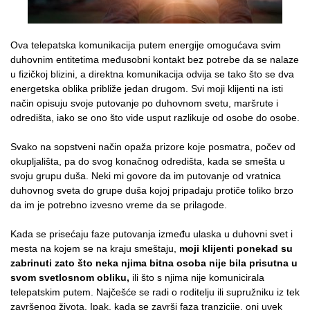
Ova telepatska komunikacija putem energije omogućava svim
duhovnim entitetima međusobni kontakt bez potrebe da se nala­ze
u fizičkoj blizini, a direktna komunikacija odvija se tako što se dva
energetska oblika približe jedan drugom. Svi moji klijenti na isti
način opisuju svoje putovanje po duhovnom svetu, maršrute i
odredišta, iako se ono što vide usput razlikuje od osobe do osobe.
Svako na sopstveni način opaža prizore koje posmatra, počev od
okupljališta, pa do svog konačnog odredišta, kada se sme­šta u
svoju grupu duša. Neki mi govore da im putovanje od vratnica
duhovnog sveta do grupe duša kojoj pripadaju protiče toliko brzo
da im je potrebno izvesno vreme da se prilagode.
Kada se prisećaju faze putovanja između ulaska u duhovni svet i
mesta na kojem se na kraju smeštaju,
moji klijenti ponekad su
zabrinuti zato što neka njima bitna osoba nije bila prisutna u
svom svetlosnom obliku,
ili što s njima nije komunicirala
telepatskim pu­tem. Najčešće se radi o roditelju ili supružniku iz tek
završenog života. Ipak, kada se završi faza tranzicije, oni uvek