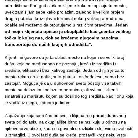
odredištima. Kad god slušam klijente kako mi opisuju to mesto,
uvek zamišljam sebe kako prolazim, zajedno s velikim brojem
drugih putnika, kroz glavni terminal nekog velikog aerodroma,
odakle svi možemo da otputujemo u različitim pravcima.
Jedan
od mojih klijenata opisao je okupljalište kao „centar velikog
točka iz kojeg nas, dok se kreće­mo njegovim paocima,
transportuju do naših krajnjih odredišta”.
Klijenti mi govore da je ta oblast mesto na kojem se veliki broj
duša, koje se međusobno ne poznaju, kreću iz središta i u
središte, efikasno i bez ikakvog zastoja. Jedan od njih je za to
mesto rekao da je nalik „auto-putu u Los Anđelesu, samo bez
zastoja”. Moguće je da u duhovnom svetu postoji više takvih
mesta sa dolaznim i odlaznim peronima, ali svi moji klijenti
smatrali su maršrutu kojom su došli do tog središta, kao i onu koja
je vodila iz njega, jednom jedinom.
Zapažanja koja sam čuo od svojih klijenata o prirodi duhovnog
sveta pri dolasku na okupljalište bitno se razlikuju u odnosu na
njihove prve utiske, kada su govorili o različitim slojevima svetlosti
u izmaglici. U ovoj fazi duša se kreće, prošavši kroz neku vrstu