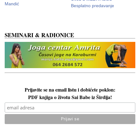
Mandić
J
Besplatno predavanje
SEMINARI & RADIONICE
Prijavite se na email listu i dobićete poklon:
PDF knjiga o životu Sai Babe iz Širdija!