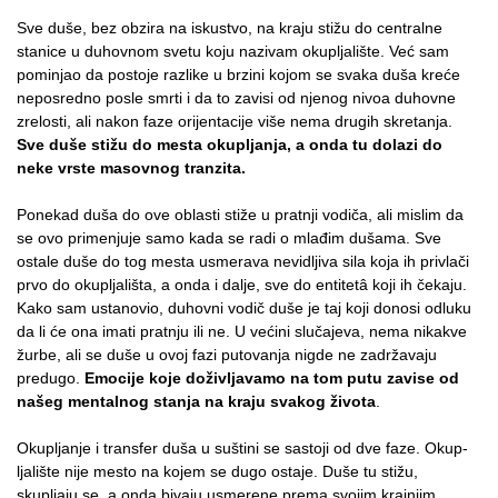
Sve duše, bez obzira na iskustvo, na kraju stižu do cen­tralne
stanice u duhovnom svetu koju nazivam okupljalište. Već sam
pominjao da postoje razlike u brzini ko­jom se svaka duša kreće
neposredno posle smrti i da to zavisi od njenog nivoa duhovne
zrelosti, ali nakon faze orijentacije više nema drugih skretanja.
Sve duše stižu do mesta okupljanja, a onda tu dolazi do
neke vrste masovnog tranzita.
Ponekad duša do ove oblasti stiže u pratnji vodiča, ali mislim da
se ovo primenjuje samo kada se radi o mlađim dušama. Sve
ostale duše do tog mesta usmerava nevidljiva sila koja ih privlači
prvo do okupljališta, a onda i dalje, sve do entitetâ koji ih čekaju.
Kako sam ustanovio, duhovni vodič duše je taj koji donosi odluku
da li će ona imati pratnju ili ne. U većini slučajeva, nema nikakve
žurbe, ali se duše u ovoj fazi putovanja nigde ne zadržavaju
predugo.
Emocije koje doživljavamo na tom putu zavise od
našeg mentalnog stanja na kraju svakog života
.
Okupljanje i transfer duša u suštini se sastoji od dve faze. Okup­
ljalište nije mesto na kojem se dugo ostaje. Duše tu stižu,
skupljaju se, a onda bivaju usmerene prema svojim krajnjim