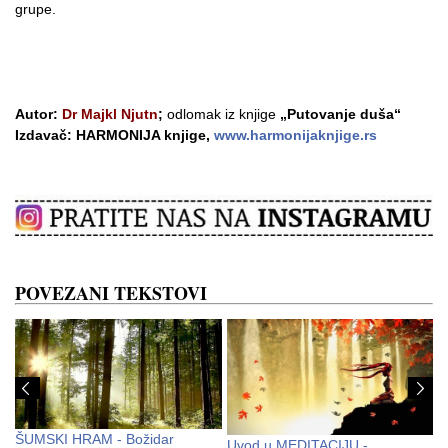
grupe.
Autor:
Dr Majkl Njutn
;
odlomak iz knjige
„Putovanje duša“
Izdavač: HARMONIJA knjige,
www.harmonijaknjige.rs
POVEZANI TEKSTOVI
A
ŠUMSKI HRAM - Božidar
U
Uvod u MEDITACIJU -