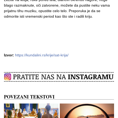
blago razmaknute, oči zatvorene, možete da pustite neku vama
prijatnu tihu muziku, opustite celo telo. Preporuka je da se
odmorite isti vremenski period kao što ste i radili kriju.
Izvor:
https://kundalini.rs/krije/sat-krija/
POVEZANI TEKSTOVI