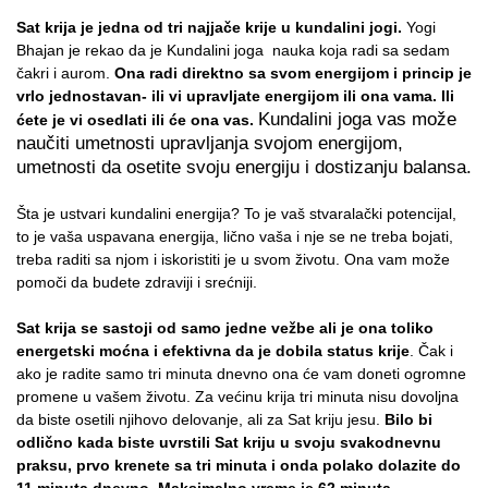
Sat krija je jedna od tri najjače krije u kundalini jogi.
Yogi
Bhajan je rekao da je Kundalini joga nauka koja radi sa sedam
čakri i aurom.
Ona radi direktno sa svom energijom i princip je
vrlo jednostavan- ili vi upravljate energijom ili ona vama. Ili
Kundalini joga vas može
ćete je vi osedlati ili će ona vas.
naučiti umetnosti upravljanja svojom energijom,
umetnosti da osetite svoju energiju i dostizanju balansa.
Šta je ustvari kundalini energija? To je vaš stvaralački potencijal,
to je vaša uspavana energija, lično vaša i nje se ne treba bojati,
treba raditi sa njom i iskoristiti je u svom životu. Ona vam može
pomoči da budete zdraviji i srećniji.
Sat krija se sastoji od samo jedne vežbe ali je ona toliko
energetski moćna i efektivna da je dobila status krije
. Čak i
ako je radite samo tri minuta dnevno ona će vam doneti ogromne
promene u vašem životu. Za većinu krija tri minuta nisu dovoljna
da biste osetili njihovo delovanje, ali za Sat kriju jesu.
Bilo bi
odlično kada biste uvrstili Sat kriju u svoju svakodnevnu
praksu, prvo krenete sa tri minuta i onda polako dolazite do
11 minuta dnevno. Maksimalno vreme je 62 minuta.