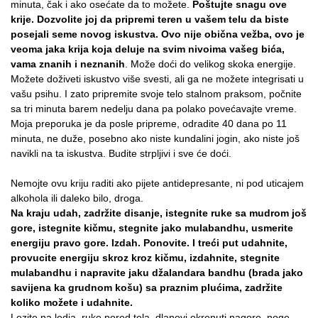
minuta, čak i ako osećate da to možete.
Poštujte snagu ove
krije. Dozvolite joj da pripremi teren u vašem telu da biste
posejali seme novog iskustva. Ovo nije obična vežba, ovo je
veoma jaka krija koja deluje na svim nivoima vašeg bića,
vama znanih i neznanih
. Može doći do velikog skoka energije.
Možete doživeti iskustvo više svesti, ali ga ne možete integrisati u
vašu psihu. I zato pripremite svoje telo stalnom praksom, počnite
sa tri minuta barem nedelju dana pa polako povećavajte vreme.
Moja preporuka je da posle pripreme, odradite 40 dana po 11
minuta, ne duže, posebno ako niste kundalini jogin, ako niste još
navikli na ta iskustva. Budite strpljivi i sve će doći.
Nemojte ovu kriju raditi ako pijete antidepresante, ni pod uticajem
alkohola ili daleko bilo, droga.
Na kraju udah, zadržite disanje, istegnite ruke sa mudrom još
gore, istegnite kičmu, stegnite jako mulabandhu, usmerite
energiju pravo gore. Izdah. Ponovite. I treći put udahnite,
provucite energiju skroz kroz kičmu, izdahnite, stegnite
mulabandhu i napravite jaku džalandara bandhu (brada jako
savijena ka grudnom košu) sa praznim plućima, zadržite
koliko možete i udahnite.
Lezite na ledja, ruke pored tela, dlanovi okrenuti nagore, noge