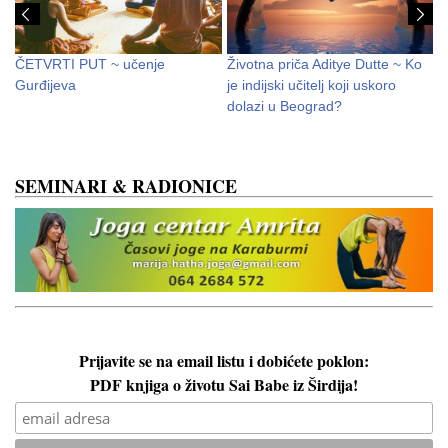
ČETVRTI PUT ~ učenje
Životna priča Aditye Dutte ~ Ko
P
Gurđijeva
je indijski učitelj koji uskoro
S
dolazi u Beograd?
SEMINARI & RADIONICE
Prijavite se na email listu i dobićete poklon:
PDF knjiga o životu Sai Babe iz Širdija!