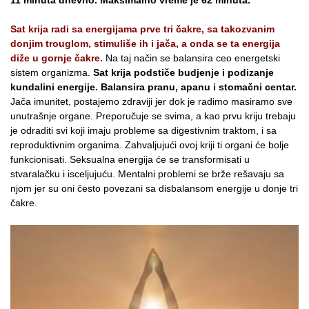
Sat krija radi sa energijama prve tri čakre, sa takozvanim
donjim trouglom, stimuliše ih i jača, a onda se ta energija
diže u gornje čakre.
Na taj način se balansira ceo energetski
sistem organizma.
Sat krija podstiče budjenje i podizanje
kundalini energije. Balansira pranu, apanu i stomačni centar.
Jača imunitet, postajemo zdraviji jer dok je radimo masiramo sve
unutrašnje organe. Preporučuje se svima, a kao prvu kriju trebaju
je odraditi svi koji imaju probleme sa digestivnim traktom, i sa
reproduktivnim organima. Zahvaljujući ovoj kriji ti organi će bolje
funkcionisati. Seksualna energija će se transformisati u
stvaralačku i isceljujuću. Mentalni problemi se brže rešavaju sa
njom jer su oni često povezani sa disbalansom energije u donje tri
čakre.