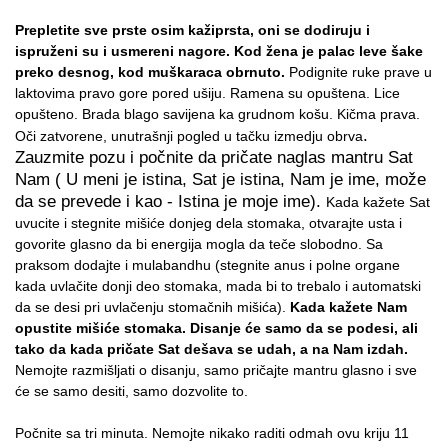
Prepletite sve prste osim kažiprsta, oni se dodiruju i
ispruženi su i usmereni nagore. Kod žena je palac leve šake
preko desnog, kod muškaraca obrnuto.
Podignite ruke prave u
laktovima pravo gore pored ušiju. Ramena su opuštena. Lice
opušteno. Brada blago savijena ka grudnom košu. Kičma prava.
.
Oči zatvorene, unutrašnji pogled u tačku izmedju obrva
Zauzmite pozu i počnite da pričate naglas mantru Sat
Nam ( U meni je istina, Sat je istina, Nam je ime, može
da se prevede i kao - Istina je moje ime).
Kada kažete Sat
uvucite i stegnite mišiće donjeg dela stomaka, otvarajte usta i
govorite glasno da bi energija mogla da teče slobodno. Sa
praksom dodajte i mulabandhu (stegnite anus i polne organe
kada uvlačite donji deo stomaka, mada bi to trebalo i automatski
da se desi pri uvlačenju stomačnih mišića).
Kada kažete Nam
opustite mišiće stomaka. Disanje će samo da se podesi, ali
tako da kada pričate Sat dešava se udah, a na Nam izdah.
Nemojte razmišljati o disanju, samo pričajte mantru glasno i sve
će se samo desiti, samo dozvolite to.
Počnite sa tri minuta. Nemojte nikako raditi odmah ovu kriju 11