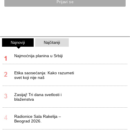
Najnoviji
Najčitaniji
Najmoćnija planina u Srbiji
Etika saosećanja: Kako razumeti
svet koji nije naš
Zasijaj! Tri dana svetlosti i
blaženstva
Radionice Sala Rakelija –
Beograd 2026.