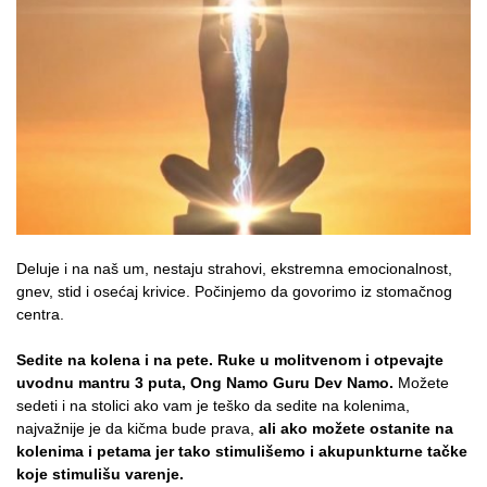
Deluje i na naš um, nestaju strahovi, ekstremna emocionalnost,
gnev, stid i osećaj krivice. Počinjemo da govorimo iz stomačnog
centra.
Sedite na kolena i na pete. Ruke u molitvenom i otpevajte
uvodnu mantru 3 puta, Ong Namo Guru Dev Namo.
Možete
sedeti i na stolici ako vam je teško da sedite na kolenima,
najvažnije je da kičma bude prava,
ali ako možete ostanite na
kolenima i petama jer tako stimulišemo i akupunkturne tačke
koje stimulišu varenje.