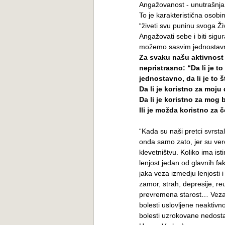
Angažovanost - unutrašnja a
To je karakteristična osobin
“živeti svu puninu svoga Ži
Angažovati sebe i biti sig
možemo sasvim jednostavn
Za svaku našu aktivnost
nepristrasno: “Da li je t
jednostavno, da li je to 
Da li je koristno za moju
Da li je koristno za mog 
Ili je možda koristno za
“Kada su naši pretci svrst
onda samo zato, jer su vero
klevetništvu. Koliko ima ist
lenjost jedan od glavnih fa
jaka veza izmedju lenjosti i
zamor, strah, depresije, re
prevremena starost… Veza 
bolesti uslovljene neaktiv
bolesti uzrokovane nedosta