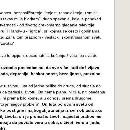
nost, besposličarenje, lenjost, raspoloženja u smislu
u takav mi je bioritam”; dugo spavanje, koje je ponekad
tvarnosti - od života; prekomerno gledanje televizije;
ru ili Handy-u - “igrica”, pri kojima se često i godinama
ica. Zar u tom praznom - veštački iskonstruisanom svetu
 života?
 sve to opijum, opsednutost, kočenje života, pa sve do
uzroci a posledice su, da sve više ljudi doživljava
ada, depresija, beskorisnost, bezciljnost, praznina,
c u životu, luta od jedne prilike do druge, od slučaja do
a ga zadesi u životu. On nema plana, ni cilja, niti osećanja
i, ni prema bilo kome, a u odnosu prema drugome,
“to je njegov problem”.
On luta po ovom svetu od
ko postigne i najbogatija znanja iz svih oblasti, ako
ilj života, on je promašio život i najčešći pratioc mu
trebaju da povrate veru u sebe, u život, veru u ljude,
gh)
.