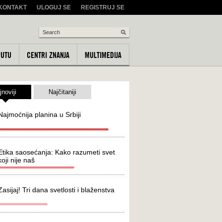
KONTAKT
ULOGUJ SE
REGISTRUJ SE
PUTU
CENTRI ZNANJA
MULTIMEDIJA
jnoviji
Najčitaniji
Najmoćnija planina u Srbiji
Etika saosećanja: Kako razumeti svet
koji nije naš
Zasijaj! Tri dana svetlosti i blaženstva