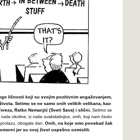
go ličnosti koji su svojim pozitivnim angažovanjem,
 života. Setimo se ne samo onih velikih velikana, kao
Tereza, Ratko Nemanjić (Sveti Sava) i slični.
Setimo se
z naše okoline, iz naše svakidašnjice, onih, koji nam često
 prolazu, obogate dan.
Onih, na koje smo ponekad čak
omorni jer su svoj život uspešno osmislili.