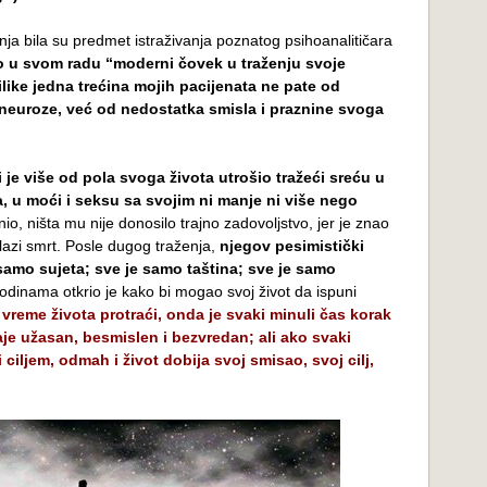
a bila su predmet istraživanja poznatog psihoanalitičara
eo u svom radu “moderni čovek u traženju svoje
like jedna trećina mojih pacijenata ne pate od
neuroze, već od nedostatka smisla i praznine svoga
je više od pola svoga života utrošio tražeći sreću u
 u moći i seksu sa svojim ni manje ni više nego
nio, ništa mu nije donosilo trajno zadovoljstvo, jer je znao
olazi smrt. Posle dugog traženja,
njegov pesimistički
 samo sujeta; sve je samo taština; sve je samo
dinama otkrio je kako bi mogao svoj život da ispuni
vreme života protraći, onda je svaki minuli čas korak
aje užasan, besmislen i bezvredan; ali ako svaki
 ciljem, odmah i život dobija svoj smisao, svoj cilj,