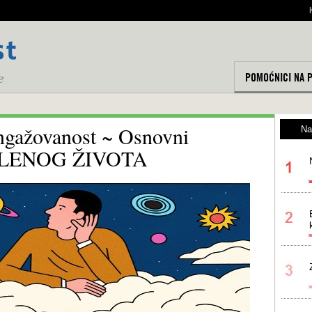
POMOĆNICI NA 
angažovanost ~ Osnovni
Na
ISLENOG ŽIVOTA