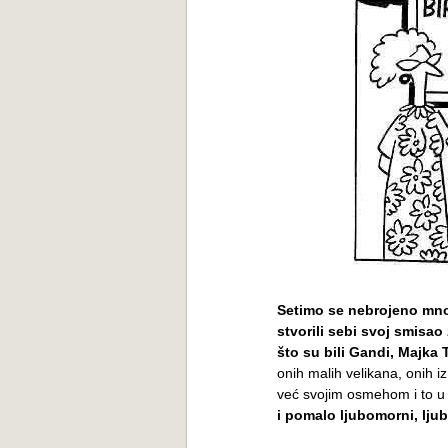
Setimo se nebrojeno mno
stvorili sebi svoj smisao
što su bili Gandi, Majka 
onih malih velikana, onih i
već svojim osmehom i to u
i pomalo ljubomorni, ljub