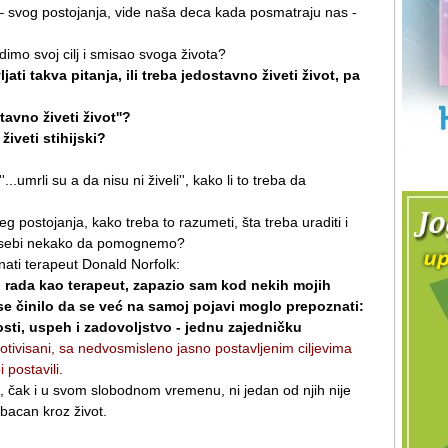
– svog postojanja, vide naša deca kada posmatraju nas -
vidimo svoj cilj i smisao svoga života?
jati takva pitanja, ili treba jedostavno živeti život, pa
avno živeti život''?
 živeti stihijski?
..umrli su a da nisu ni živeli'', kako li to treba da
 postojanja, kako treba to razumeti, šta treba uraditi i
mi sebi nekako da pomognemo?
ati terapeut Donald Norfolk:
ada kao terapeut, zapazio sam kod nekih mojih
 se činilo da se već na samoj pojavi moglo prepoznati:
nosti, uspeh i zadovoljstvo - jednu zajedničku
motivisani, sa nedvosmisleno jasno postavljenim ciljevima
 postavili.
 čak i u svom slobodnom vremenu, ni jedan od njih nije
bacan kroz život.