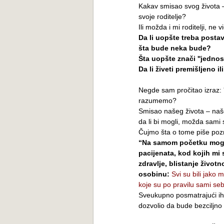
Kakav smisao svog života 
svoje roditelje?
Ili možda i mi roditelji, ne 
Da li uopšte treba postavl
šta bude neka bude?
Šta uopšte znači ''jednost
Da li živeti premišljeno ili
Negde sam pročitao izraz: ''.
razumemo?
Smisao našeg života – našeg
da li bi mogli, možda sa
Čujmo šta o tome piše pozn
“Na samom početku mog r
pacijenata, kod kojih mi
zdravlje, blistanje život
osobinu:
Svi su bili jako 
koje su po pravilu sami sebi
Sveukupno posmatrajući ih,
dozvolio da bude bezciljno 