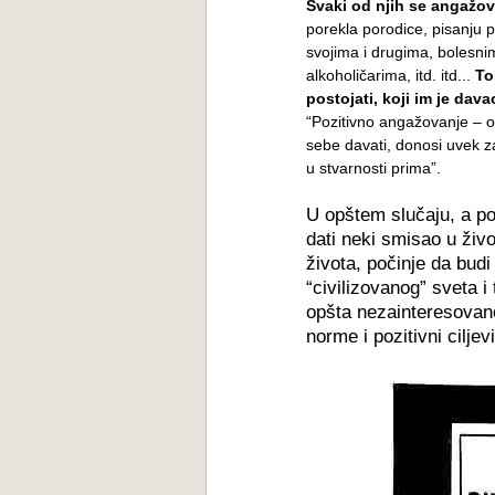
Svaki od njih se angažo
porekla porodice, pisanju 
svojima i drugima, bolesni
alkoholičarima, itd. itd...
To
postojati, koji im je dava
“Pozitivno angažovanje – op
sebe davati, donosi uvek z
u stvarnosti prima”.
U opštem slučaju, a p
dati neki smisao u živ
života, počinje da bud
“civilizovanog” sveta i
opšta nezainteresovano
norme i pozitivni ciljev