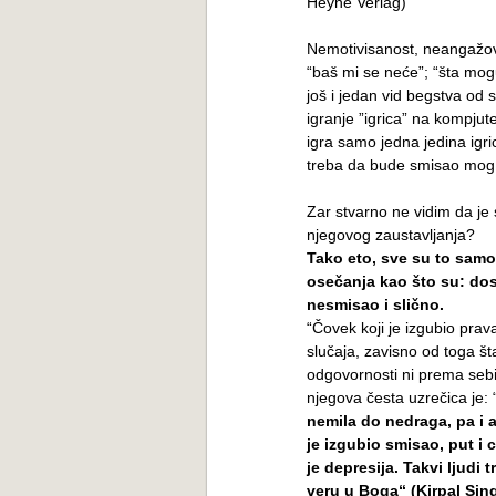
Heyne Verlag)
Nemotivisanost, neangažova
“baš mi se neće”; “šta mog
još i jedan vid begstva od s
igranje ”igrica” na kompjute
igra samo jedna jedina igr
treba da bude smisao mog
Zar stvarno ne vidim da je
njegovog zaustavljanja?
Tako eto, sve su to samo 
osečanja kao što su: dos
nesmisao i slično.
“Čovek koji je izgubio prava
slučaja, zavisno od toga št
odgovornosti ni prema seb
njegova česta uzrečica je: 
nemila do nedraga, pa i a
je izgubio smisao, put i c
je depresija. Takvi ljudi 
veru u Boga“ (Kirpal Sin