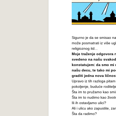
Sigurno je da se smisao na
može posmatrati iz više ugl
religioznog itd...
Moje traženje odgovora n
svedeno na našu svakodne
konstatujem: da smo mi ro
našu decu, te tako mi po
graditi jedna nova ličnos
Upravo iz tih razloga pita
pokoljenje, buduće roditelj
Šta im to pružamo kao smi
Šta im to nudimo kao životni
Ili ih ostavljamo ulici?
Ali i ulicu ako zapustite, z
Šta da radimo?