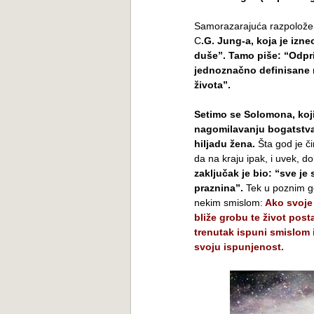
Samorazarajuća razpoloženj
C
.G. Jung-a, koja je izn
duše”. Tamo piše: “Odpri
jednoznačno definisane 
života”.
Setimo se Solomona, koji 
nagomilavanju bogatstva,
hiljadu žena.
Šta god je či
da na kraju ipak, i uvek, d
zaključak je bio: “sve je
praznina”.
Tek u poznim go
nekim smislom:
Ako svoje 
bliže grobu te život post
trenutak ispuni smislom i
svoju ispunjenost.