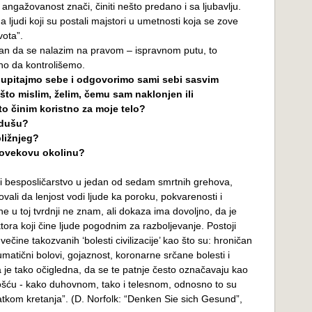
ngažovanost znači, činiti nešto predano i sa ljubavlju.
a ljudi koji su postali majstori u umetnosti koja se zove
vota”.
uran da se nalazim na pravom – ispravnom putu, to
o da kontrolišemo.
 upitajmo sebe i odgovorimo sami sebi sasvim
o što mislim, želim, čemu sam naklonjen ili
što činim koristno za moje telo?
 dušu?
bližnjeg?
 čovekovu okolinu?
ali besposličarstvo u jedan od sedam smrtnih grehova,
vali da lenjost vodi ljude ka poroku, pokvarenosti i
ine u toj tvrdnji ne znam, ali dokaza ima dovoljno, da je
ktora koji čine ljude pogodnim za razboljevanje. Postoji
 večine takozvanih ‘bolesti civilizacije’ kao što su: hroničan
umatični bolovi, gojaznost, koronarne srčane bolesti i
je tako očigledna, da se te patnje često označavaju kao
nošću - kako duhovnom, tako i telesnom, odnosno to su
tkom kretanja”. (D. Norfolk: “Denken Sie sich Gesund”,