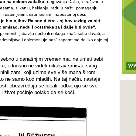
vao na nekom zadatku:
negovanju Dalija, istraživanju
pesama, slikanju, heklanju, radu u bašti, pomaganju
m i usamljenim, siromašnim i napuštenoj deci,
 je bio njihov Raison d’ètre - njihov razlog za biti i
o smisao, nadu i potstreka za i dalje biti ovde“.
lemeniti ljubavlju nešto ili nekoga znači sebe davati, a
adovoljstvo i oplemenjuje nas“ zapamtimo da “ko daje taj
osebno u današnjim vremenima, ne umeti sebi
otu, odnosno ne videti nikakav smisao svog
i nihilizam, koji uzima sve više maha širom
 to ne samo kod mladih. Na taj način, nastaje
st, obezvređuju se ideali, odbacuju se sve
i i život počinje polako da se koči.