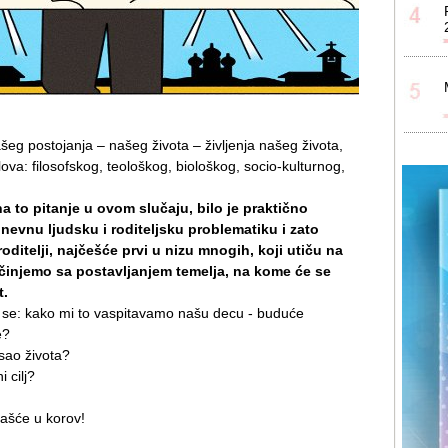
šeg postojanja – našeg života – življenja našeg života,
ova: filosofskog, teološkog, biološkog, socio-kulturnog,
a to pitanje u ovom slučaju, bilo je praktično
vnu ljudsku i roditeljsku problematiku i zato
ditelji, najčešće prvi u nizu mnogih, koji utiču na
činjemo sa postavljanjem temelja, na kome će se
t.
m se: kako mi to vaspitavamo našu decu - buduće
e?
sao života?
 cilj?
arašće u korov!