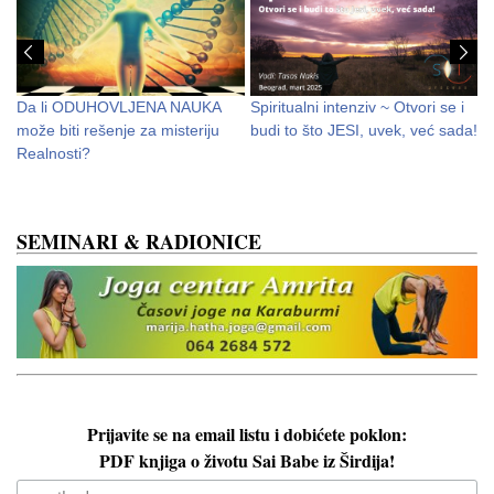
Da li ODUHOVLJENA NAUKA
Spiritualni intenziv ~ Otvori se i
S
može biti rešenje za misteriju
budi to što JESI, uvek, već sada!
d
Realnosti?
SEMINARI & RADIONICE
Prijavite se na email listu i dobićete poklon:
PDF knjiga o životu Sai Babe iz Širdija!