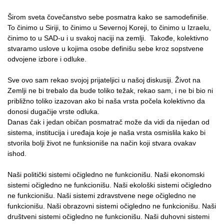
Širom sveta čovečanstvo sebe posmatra kako se samodefiniše.
To činimo u Siriji, to činimo u Severnoj Koreji, to činimo u Izraelu,
činimo to u SAD-u i u svakoj naciji na zemlji. Takođe, kolektivno
stvaramo uslove u kojima osobe definišu sebe kroz sopstvene
odvojene izbore i odluke.
Sve ovo sam rekao svojoj prijateljici u našoj diskusiji. Život na
Zemlji ne bi trebalo da bude toliko težak, rekao sam, i ne bi bio ni
približno toliko izazovan ako bi naša vrsta počela kolektivno da
donosi dugačije vrste odluka.
Danas čak i jedan običan posmatrač može da vidi da nijedan od
sistema, institucija i uređaja koje je naša vrsta osmislila kako bi
stvorila bolji život ne funksioniše na način koji stvara ovakav
ishod.
Naši politički sistemi očigledno ne funkcionišu. Naši ekonomski
sistemi očigledno ne funkcionišu. Naši ekološki sistemi očigledno
ne funkcionišu. Naši sistemi zdravstvene nege očigledno ne
funkcionišu. Naši obrazovni sistemi očigledno ne funkcionišu. Naši
društveni sistemi očigledno ne funkcionišu. Naši duhovni sistemi