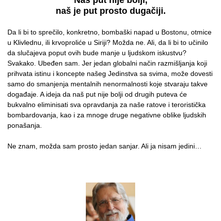
naš je put prosto dugačiji.
Da li bi to sprečilo, konkretno, bombaški napad u Bostonu, otmice
u Klivlednu, ili krvoproliće u Siriji? Možda ne. Ali, da li bi to učinilo
da slučajeva poput ovih bude manje u ljudskom iskustvu?
Svakako. Ubeđen sam. Jer jedan globalni način razmišljanja koji
prihvata istinu i koncepte našeg Jedinstva sa svima, može dovesti
samo do smanjenja mentalnih nenormalnosti koje stvaraju takve
događaje. A ideja da naš put nije bolji od drugih puteva će
bukvalno eliminisati sva opravdanja za naše ratove i teroristička
bombardovanja, kao i za mnoge druge negativne oblike ljudskih
ponašanja.
Ne znam, možda sam prosto jedan sanjar. Ali ja nisam jedini…