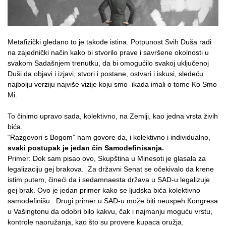
Metafizički gledano to je takođe istina. Potpunost Svih Duša radi
na zajednički način kako bi stvorilo prave i savršene okolnosti u
svakom Sadašnjem trenutku, da bi omogućilo svakoj uključenoj
Duši da objavi i izjavi, stvori i postane, ostvari i iskusi, sledeću
najbolju verziju najviše vizije koju smo ikada imali o tome Ko Smo
Mi.
To činimo upravo sada, kolektivno, na Zemlji, kao jedna vrsta živih
bića.
“Razgovori s Bogom” nam govore da, i kolektivno i individualno,
svaki postupak je jedan čin Samodefinisanja.
Primer: Dok sam pisao ovo, Skupština u Minesoti je glasala za
legalizaciju gej brakova. Za državni Senat se očekivalo da krene
istim putem, čineći da i sedamnaesta država u SAD-u legalizuje
gej brak. Ovo je jedan primer kako se ljudska bića kolektivno
samodefinišu. Drugi primer u SAD-u može biti neuspeh Kongresa
u Vašingtonu da odobri bilo kakvu, čak i najmanju moguću vrstu,
kontrole naoružanja, kao što su provere kupaca oružja.