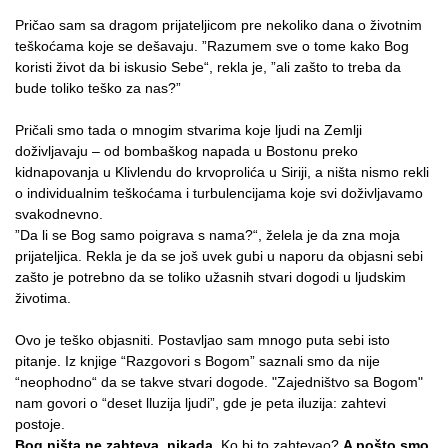
Pričao sam sa dragom prijateljicom pre nekoliko dana o životnim
teškoćama koje se dešavaju. ”Razumem sve o tome kako Bog
koristi život da bi iskusio Sebe“, rekla je, ”ali zašto to treba da
bude toliko teško za nas?”
Pričali smo tada o mnogim stvarima koje ljudi na Zemlji
doživljavaju – od bombaškog napada u Bostonu preko
kidnapovanja u Klivlendu do krvoprolića u Siriji, a ništa nismo rekli
o individualnim teškoćama i turbulencijama koje svi doživljavamo
svakodnevno.
”Da li se Bog samo poigrava s nama?“, želela je da zna moja
prijateljica. Rekla je da se još uvek gubi u naporu da objasni sebi
zašto je potrebno da se toliko užasnih stvari dogodi u ljudskim
životima.
Ovo je teško objasniti. Postavljao sam mnogo puta sebi isto
pitanje. Iz knjige “Razgovori s Bogom” saznali smo da nije
“neophodno“ da se takve stvari dogode. "Zajedništvo sa Bogom"
nam govori o “deset lluzija ljudi”, gde je peta iluzija: zahtevi
postoje.
Bog ništa ne zahteva, nikada.
Ko bi to zahtevao?
A pošto smo