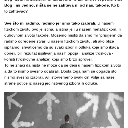
Bog i mi Jedno, ništa se ne zahteva ni od nas, takođe.
Ko bi
to zahtevao?
Sve što mi radimo, radimo jer smo tako izabrali
. U našem
fizičkom životu ovo je istina, a istina je i u našem metafizičkom, ili
duhovnom životu takođe. Možemo misliti da smo mi “prisiljeni“ da
radimo određene stvari u našem fizičkom životu, ali ako bliže
ispitamo, shvatićemo da su svaki izbor ili odluka koje smo ikada
doneli, bili rezultat ispitivanja naših opcija i analize troškova -
koristi (troškovne analize) koju smo brzo sproveli.
To ne znači da ništa ne može da se desi u našem fizičkom životu
a da to nismo svesno odabrali. Dosta toga nam se događa što
nismo svesno izabrali. Ali istovremeno svaki čin Volje sa naše
strane potiče iz našeg jedinstvenog izbora ili odluke.