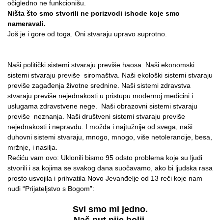
očigledno ne funkcionišu.
Ništa što smo stvorili ne porizvodi ishode koje smo
nameravali.
Još je i gore od toga. Oni stvaraju upravo suprotno.
Naši politički sistemi stvaraju previše haosa. Naši ekonomski
sistemi stvaraju previše siromaštva. Naši ekološki sistemi stvaraju
previše zagađenja životne srednine. Naši sistemi zdravstva
stvaraju previše nejednakosti u pristupu modernoj medicini i
uslugama zdravstvene nege. Naši obrazovni sistemi stvaraju
previše neznanja. Naši društveni sistemi stvaraju previše
nejednakosti i nepravdu. I možda i najtužnije od svega, naši
duhovni sistemi stvaraju, mnogo, mnogo, više netolerancije, besa,
mržnje, i nasilja.
Rećiću vam ovo: Uklonili bismo 95 odsto problema koje su ljudi
stvorili i sa kojima se svakog dana suočavamo, ako bi ljudska rasa
prosto usvojila i prihvatila Novo Jevanđelje od 13 reči koje nam
nudi “Prijateljstvo s Bogom”:
Svi smo mi jedno.
Naš put nije bolji,