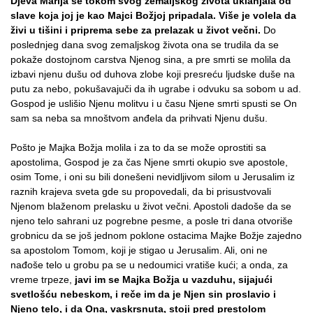
Djeva Marija se tokom svog zemaljskog života uklanjala od
slave koja joj je kao Majci Božjoj pripadala. Više je volela da
živi u tišini i priprema sebe za prelazak u život večni.
Do
poslednjeg dana svog zemaljskog života ona se trudila da se
pokaže dostojnom carstva Njenog sina, a pre smrti se molila da
izbavi njenu dušu od duhova zlobe koji presreću ljudske duše na
putu za nebo, pokušavajuči da ih ugrabe i odvuku sa sobom u ad.
Gospod je uslišio Njenu molitvu i u času Njene smrti spusti se On
sam sa neba sa mnoštvom anđela da prihvati Njenu dušu.
Pošto je Majka Božja molila i za to da se može oprostiti sa
apostolima, Gospod je za čas Njene smrti okupio sve apostole,
osim Tome, i oni su bili donešeni nevidljivom silom u Jerusalim iz
raznih krajeva sveta gde su propovedali, da bi prisustvovali
Njenom blaženom prelasku u život večni. Apostoli dadoše da se
njeno telo sahrani uz pogrebne pesme, a posle tri dana otvoriše
grobnicu da se još jednom poklone ostacima Majke Božje zajedno
sa apostolom Tomom, koji je stigao u Jerusalim. Ali, oni ne
nađoše telo u grobu pa se u nedoumici vratiše kući; a onda, za
vreme trpeze,
javi im se Majka Božja u vazduhu, sijajući
svetlošću nebeskom, i reče im da je Njen sin proslavio i
Njeno telo, i da Ona, vaskrsnuta, stoji pred prestolom