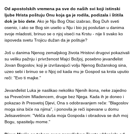
Od apostolskih vremena pa sve do naših svi koji istinski
ljube Hrista poštuju Onu koja ga je rodila, podizala i štitila
dok je bio dete
. Ako je Nju Bog Otac izabrao, Bog Duh sveti
osenio, i ako se Bog sin uselio u Nju i bio joj poslušan u danima
svoje mladosti, brinuo se o njoj viseći na Krstu - nije li svako ko
ispoveda svetu Trojicu dužan da je poštuje?
Još u danima Njenog zemaljskog života Hristovi drugovi pokazivali
su veliku pažnju i privrženost Majci Božjoj, posebno jevanđelist
Jovan Bogoslov, koji je izvršavajući volju Njenog Božanskog sina,
uzeo sebi i brinuo se o Njoj od kada mu je Gospod sa krsta uputio
reči: "Evo ti majke."
Jevanđelist Luka je naslikao nekoliko Njenih ikona, neke zajedno
sa Prevečnim Mladencem, druge bez Njega. Kada ih je doneo i
pokazao ih Presvetoj Djevi, Ona s odobravanjem reče: "Blagoslov
moga sina biće na njima", i ponovila je reči ispevane u domu
Jelisavetinom: "Veliča duša moja Gospoda i obradova se duh moj
Bogu, spasitelju mome."