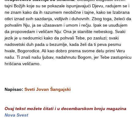
tajni Božjih koje su se pokazale ispunjavajući Djevu, radujem se i
ne znam kako da ih razumem neobične i tajne, kako se Izabrana
otkri iznad svih sazdanja, vidljivih i duhovnih. Zbog toga, želeći da
pohvalim Nju, ja se užasavam i umom i rečju. Ipak se usuđujem
da propovedam i veličam Nju: Ona je stanište nebeskog. Svaki
jezik je u nedoumici kako da pohvali Tebe, po zasluzi; svaki
nadsvetski duh pada u bezumlje, kada želi da ti peva pesmu
hvale, Bogorodice. Ali kao dobro prema svome delu primi Veru
našu. Ti znaš našu ljubav, nadahnutu Bogom, jer Tebe zastupnicu
hrišćana veličamo.
Napisao:
Sveti Jovan Šangajski
Ovaj tekst možete čitati i u decembarskom broju magazina
Nova Svest