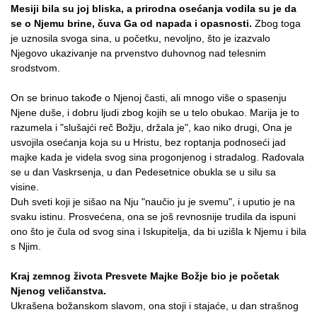
Mesiji bila su joj bliska, a prirodna osećanja vodila su je da
se o Njemu brine, čuva Ga od napada i opasnosti.
Zbog toga
je uznosila svoga sina, u početku, nevoljno, što je izazvalo
Njegovo ukazivanje na prvenstvo duhovnog nad telesnim
srodstvom.
On se brinuo takođe o Njenoj časti, ali mnogo više o spasenju
Njene duše, i dobru ljudi zbog kojih se u telo obukao. Marija je to
razumela i "slušajći reč Božju, držala je", kao niko drugi, Ona je
usvojila osećanja koja su u Hristu, bez roptanja podnoseći jad
majke kada je videla svog sina progonjenog i stradalog. Radovala
se u dan Vaskrsenja, u dan Pedesetnice obukla se u silu sa
visine.
Duh sveti koji je sišao na Nju "naučio ju je svemu", i uputio je na
svaku istinu. Prosvećena, ona se još revnosnije trudila da ispuni
ono što je čula od svog sina i Iskupitelja, da bi uzišla k Njemu i bila
s Njim.
Kraj zemnog života Presvete Majke Božje bio je početak
Njenog veličanstva.
Ukrašena božanskom slavom, ona stoji i stajaće, u dan strašnog