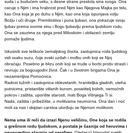
suda i u budućem veku, s desne strane prestola sina svoga. Ona
caruje s Njim i ima hrabrost pred Njim kao Njegova Majka po telu,
kao Ona koja je po duhu s Njim, kao ona koja ispunjava volju
Božju i uči druge. Premilostiva i puna ljubavi, ona pokazuje svoju
ljubav prema svome sinu i Bogu ljubavlju prema ljudskom rodu.
Ona se zauzima za njega pred Milostivim i obilazeći zemlju
pomaže ljudima.
Iskusivši sve teškoće zemaljskog života, zastupnica roda ljudskog
vidi svaku suzu, čuje svaki uzdah i molbu onih koji se Njoj
obraćaju. Posebno je blizu onih koji se trude u borbi protiv strasti i
revnuju za bogougodni život. Čak i u životnim brigama Ona je
nezamenljiva Pomoćnica.
Radost tužnih i zastupnica oklevetanih, hraniteljka gladnih, uteha
putnicima, pristanište vitlanih burom, posetitelj bolnih, nemoćnih
pokrov i zaštita, uporište starosti, mati Boga Višnjega Ti si.
Nada, zaštita i pribežište, u molitvama neumorna. Ona dan i noć
moli za nas i skiptari carstva utvrđuju se Njenom molitvom.
Nema uma ili reči da izrazi Njenu veličinu, One koja se rodila
u grešnom rodu ljudskom, a postala je časnija od heruvima i
neuporedivo slavnija od serafima
. Gledajući blagodat svetih