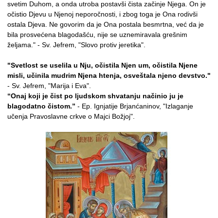
svetim Duhom, a onda utroba postavši čista začinje Njega. On je
očistio Djevu u Njenoj neporočnosti, i zbog toga je Ona rodivši
ostala Djeva. Ne govorim da je Ona postala besmrtna, već da je
bila prosvećena blagodašću, nije se uznemiravala grešnim
željama." - Sv. Jefrem, "Slovo protiv jeretika".
"Svetlost se uselila u Nju, očistila Njen um, očistila Njene
misli, učinila mudrim Njena htenja, osveštala njeno devstvo."
- Sv. Jefrem, "Marija i Eva".
“Onaj koji je čist po ljudskom shvatanju načinio ju je
blagodatno čistom.”
- Ep. Ignjatije Brjanćaninov, "Izlaganje
učenja Pravoslavne crkve o Majci Božjoj".