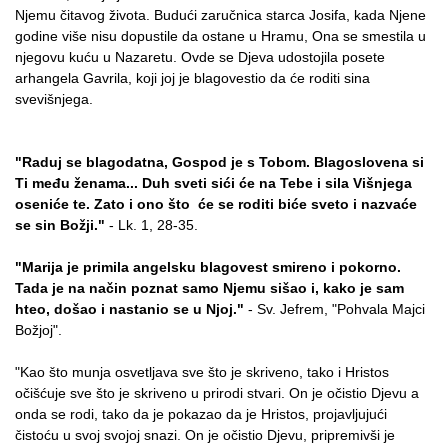
Njemu čitavog života. Budući zaručnica starca Josifa, kada Njene
godine više nisu dopustile da ostane u Hramu, Ona se smestila u
njegovu kuću u Nazaretu. Ovde se Djeva udostojila posete
arhangela Gavrila, koji joj je blagovestio da će roditi sina
svevišnjega.
"Raduj se blagodatna, Gospod je s Tobom. Blagoslovena si
Ti među ženama... Duh sveti sići će na Tebe i sila Višnjega
oseniće te. Zato i ono što će se roditi biće sveto i nazvaće
se sin Božji."
- Lk. 1, 28-35.
"Marija je primila angelsku blagovest smireno i pokorno.
Tada je na način poznat samo Njemu sišao i, kako je sam
hteo, došao i nastanio se u Njoj."
- Sv. Jefrem, "Pohvala Majci
Božjoj".
"Kao što munja osvetljava sve što je skriveno, tako i Hristos
očišćuje sve što je skriveno u prirodi stvari. On je očistio Djevu a
onda se rodi, tako da je pokazao da je Hristos, projavljujući
čistoću u svoj svojoj snazi. On je očistio Djevu, pripremivši je