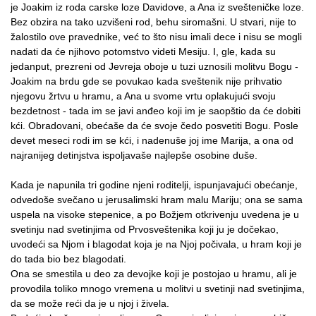
je Joakim iz roda carske loze Davidove, a Ana iz svešteničke loze.
Bez obzira na tako uzvišeni rod, behu siromašni. U stvari, nije to
žalostilo ove pravednike, već to što nisu imali dece i nisu se mogli
nadati da će njihovo potomstvo videti Mesiju. I, gle, kada su
jedanput, prezreni od Jevreja oboje u tuzi uznosili molitvu Bogu -
Joakim na brdu gde se povukao kada sveštenik nije prihvatio
njegovu žrtvu u hramu, a Ana u svome vrtu oplakujući svoju
bezdetnost - tada im se javi anđeo koji im je saopštio da će dobiti
kći. Obradovani, obećaše da će svoje čedo posvetiti Bogu. Posle
devet meseci rodi im se kći, i nadenuše joj ime Marija, a ona od
najranijeg detinjstva ispoljavaše najlepše osobine duše.
Kada je napunila tri godine njeni roditelji, ispunjavajući obećanje,
odvedoše svečano u jerusalimski hram malu Mariju; ona se sama
uspela na visoke stepenice, a po Božjem otkrivenju uvedena je u
svetinju nad svetinjima od Prvosveštenika koji ju je dočekao,
uvodeći sa Njom i blagodat koja je na Njoj počivala, u hram koji je
do tada bio bez blagodati.
Ona se smestila u deo za devojke koji je postojao u hramu, ali je
provodila toliko mnogo vremena u molitvi u svetinji nad svetinjima,
da se može reći da je u njoj i živela.