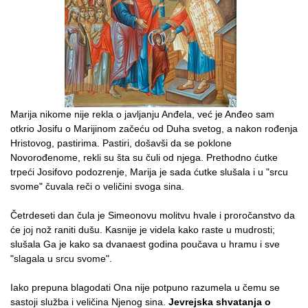
Marija nikome nije rekla o javljanju Anđela, već je Anđeo sam
otkrio Josifu o Marijinom začeću od Duha svetog, a nakon rođenja
Hristovog, pastirima. Pastiri, došavši da se poklone
Novorođenome, rekli su šta su čuli od njega. Prethodno ćutke
trpeći Josifovo podozrenje, Marija je sada ćutke slušala i u "srcu
svome" čuvala reči o veličini svoga sina.
Četrdeseti dan čula je Simeonovu molitvu hvale i proročanstvo da
će joj nož raniti dušu. Kasnije je videla kako raste u mudrosti;
slušala Ga je kako sa dvanaest godina poučava u hramu i sve
"slagala u srcu svome".
Iako prepuna blagodati Ona nije potpuno razumela u čemu se
sastoji služba i veličina Njenog sina.
Jevrejska shvatanja o