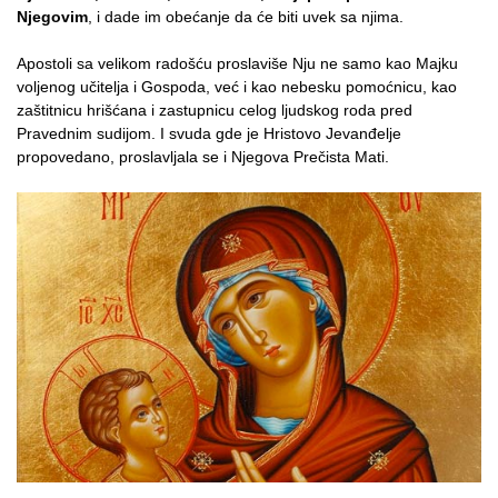
Njegovim
, i dade im obećanje da će biti uvek sa njima.
Apostoli sa velikom radošću proslaviše Nju ne samo kao Majku
voljenog učitelja i Gospoda, već i kao nebesku pomoćnicu, kao
zaštitnicu hrišćana i zastupnicu celog ljudskog roda pred
Pravednim sudijom. I svuda gde je Hristovo Jevanđelje
propovedano, proslavljala se i Njegova Prečista Mati.