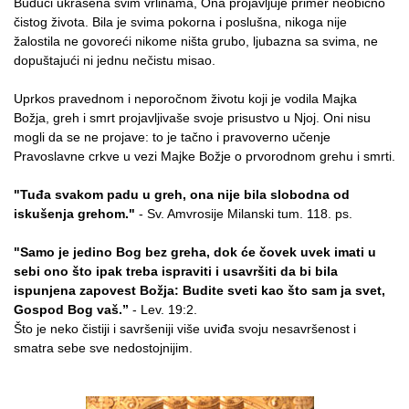
Budući ukrašena svim vrlinama, Ona projavljuje primer neobično
čistog života. Bila je svima pokorna i poslušna, nikoga nije
žalostila ne govoreći nikome ništa grubo, ljubazna sa svima, ne
dopuštajući ni jednu nečistu misao.
Uprkos pravednom i neporočnom životu koji je vodila Majka
Božja, greh i smrt projavljivaše svoje prisustvo u Njoj. Oni nisu
mogli da se ne projave: to je tačno i pravoverno učenje
Pravoslavne crkve u vezi Majke Božje o prvorodnom grehu i smrti.
"Tuđa svakom padu u greh, ona nije bila slobodna od
iskušenja grehom."
- Sv. Amvrosije Milanski tum. 118. ps.
"Samo je jedino Bog bez greha, dok će čovek uvek imati u
sebi ono što ipak treba ispraviti i usavršiti da bi bila
ispunjena zapovest Božja: Budite sveti kao što sam ja svet,
Gospod Bog vaš.”
- Lev. 19:2.
Što je neko čistiji i savršeniji više uviđa svoju nesavršenost i
smatra sebe sve nedostojnijim.