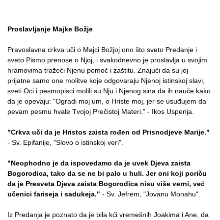
Proslavljanje Majke Božje
Pravoslavna crkva uči o Majci Božjoj ono što sveto Predanje i
sveto Pismo prenose o Njoj, i svakodnevno je proslavlja u svojim
hramovima tražeći Njenu pomoć i zaštitu. Znajući da su joj
prijatne samo one molitve koje odgovaraju Njenoj istinskoj slavi,
sveti Oci i pesmopisci molili su Nju i Njenog sina da ih nauče kako
da je opevaju: "Ogradi moj um, o Hriste moj, jer se usuđujem da
pevam pesmu hvale Tvojoj Prečistoj Materi." - Ikos Uspenja.
"Crkva uči da je Hristos zaista rođen od Prisnodjeve Marije."
- Sv. Epifanije, "Slovo o istinskoj veri".
"Neophodno je da ispovedamo da je uvek Djeva zaista
Bogorodica, tako da se ne bi palo u huli. Jer oni koji poriču
da je Presveta Djeva zaista Bogorodica nisu više verni, već
učenici fariseja i sadukeja."
- Sv. Jefrem, "Jovanu Monahu".
Iz Predanja je poznato da je bila kći vremešnih Joakima i Ane, da