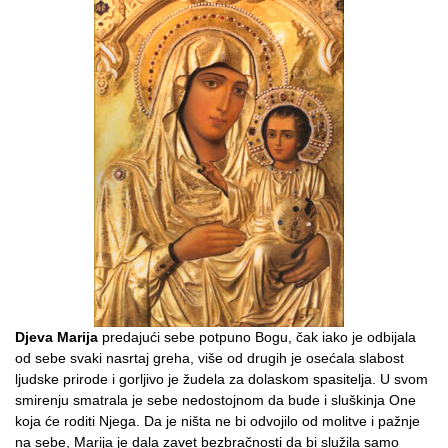
Djeva Marija
predajući sebe potpuno Bogu, čak iako je odbijala
od sebe svaki nasrtaj greha, više od drugih je osećala slabost
ljudske prirode i gorljivo je žudela za dolaskom spasitelja. U svom
smirenju smatrala je sebe nedostojnom da bude i sluškinja One
koja će roditi Njega. Da je ništa ne bi odvojilo od molitve i pažnje
na sebe, Marija je dala zavet bezbračnosti da bi služila samo