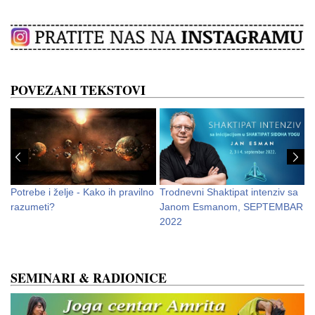
POVEZANI TEKSTOVI
Potrebe i želje - Kako ih pravilno
Trodnevni Shaktipat intenziv sa
D
razumeti?
Janom Esmanom, SEPTEMBAR
k
2022
SEMINARI & RADIONICE