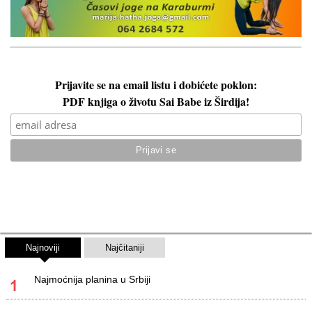
Prijavite se na email listu i dobićete poklon:
PDF knjiga o životu Sai Babe iz Širdija!
Najnoviji
Najčitaniji
Najmoćnija planina u Srbiji