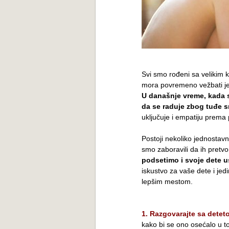
Svi smo rođeni sa velikim k
mora povremeno vežbati jer
U današnje vreme, kada s
da se raduje zbog tuđe s
uključuje i empatiju prema p
Postoji nekoliko jednostavni
smo zaboravili da ih pretvo
podsetimo i svoje dete 
iskustvo za vaše dete i jed
lepšim mestom.
1. Razgovarajte sa detet
kako bi se ono osećalo u t