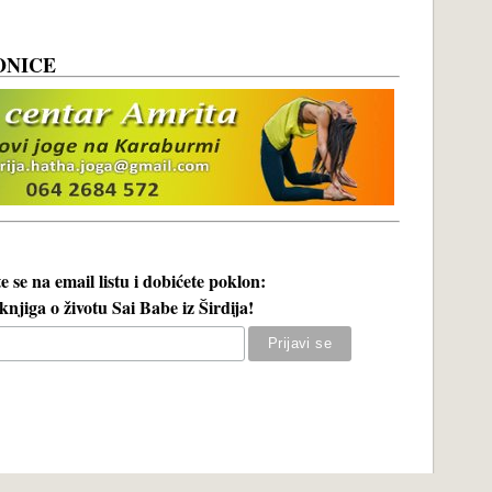
ONICE
te se na email listu i dobićete poklon:
njiga o životu Sai Babe iz Širdija!