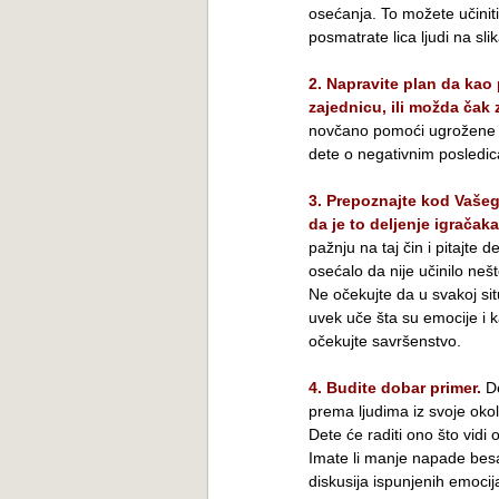
osećanja. To možete učiniti 
posmatrate lica ljudi na sl
2. Napravite plan da kao 
zajednicu, ili možda čak 
novčano pomoći ugrožene i bo
dete o negativnim posledi
3. Prepoznajte kod Vašeg
da je to deljenje igračaka
pažnju na taj čin i pitajte 
osećalo da nije učinilo neš
Ne očekujte da u svakoj sit
uvek uče šta su emocije i k
očekujte savršenstvo.
4. Budite dobar primer.
De
prema ljudima iz svoje okoli
Dete će raditi ono što vidi
Imate li manje napade besa
diskusija ispunjenih emoci