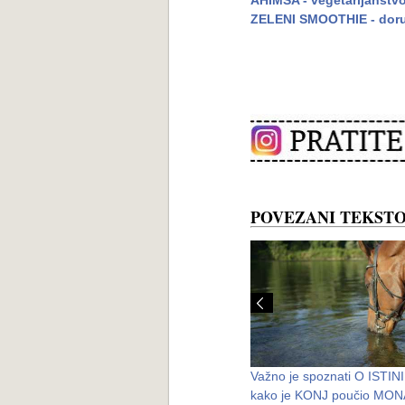
AHIMSA - vegetarijanstvo
ZELENI SMOOTHIE - doru
POVEZANI TEKSTO
Površnost RAZUMEVANJA ŽIVOTA
Važno je spoznati O ISTINI i
kako je KONJ poučio MO