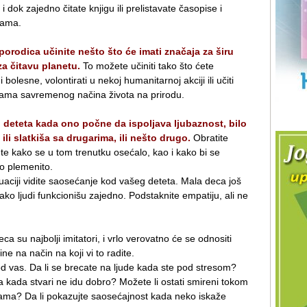
i dok zajedno čitate knjigu ili prelistavate časopise i
ikama.
porodica učinite nešto što će imati značaja za širu
za čitavu planetu.
To možete učiniti tako što ćete
lesne, volontirati u nekoj humanitarnoj akciji ili učiti
cama savremenog načina života na prirodu.
 deteta kada ono počne da ispoljava ljubaznost, bilo
 ili slatkiša sa drugarima, ili nešto drugo.
Obratite
dete kako se u tom trenutku osećalo, kao i kako bi se
to plemenito.
uaciji vidite saosećanje kod vašeg deteta. Mala deca još
ako ljudi funkcionišu zajedno. Podstaknite empatiju, ali ne
ca su najbolji imitatori, i vrlo verovatno će se odnositi
ne na način na koji vi to radite.
 od vas. Da li se brecate na ljude kada ste pod stresom?
 kada stvari ne idu dobro? Možete li ostati smireni tokom
jama? Da li pokazujte saosećajnost kada neko iskaže