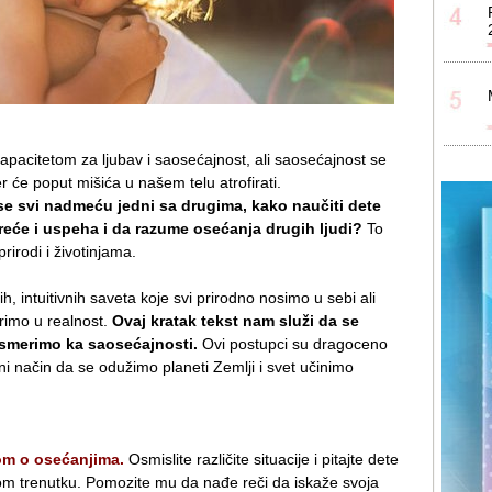
apacitetom za ljubav i saosećajnost, ali saosećajnost se
 će poput mišića u našem telu atrofirati.
e svi nadmeću jedni sa drugima, kako naučiti dete
reće i uspeha i da razume osećanja drugih ljudi?
To
rirodi i životinjama.
h, intuitivnih saveta koje svi prirodno nosimo u sebi ali
rimo u realnost.
Ovaj kratak tekst nam služi da se
usmerimo ka saosećajnosti.
Ovi postupci su dragoceno
ini način da se odužimo planeti Zemlji i svet učinimo
om o osećanjima.
Osmislite različite situacije i pitajte dete
om trenutku. Pomozite mu da nađe reči da iskaže svoja