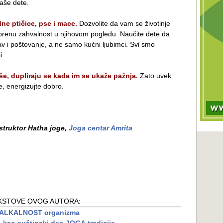
vaše dete.
ne ptičice, pse i mace.
Dozvolite da vam se životinje
ovorenu zahvalnost u njihovom pogledu. Naučite dete da
bav i poštovanje, a ne samo kućni ljubimci. Svi smo
i.
še, dupliraju se kada im se ukaže pažnja.
Zato uvek
, energizujte dobro.
nstruktor Hatha joge
,
Joga centar Amrita
KSTOVE OVOG AUTORA:
a ALKALNOST organizma