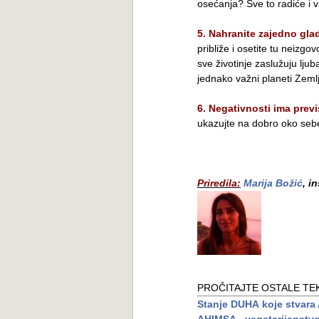
osećanja? Sve to radiće i 
5. Nahranite zajedno glad
približe i osetite tu neizg
sve životinje zaslužuju lju
jednako važni planeti Zemlj
6. Negativnosti ima previ
ukazujte na dobro oko sebe
Priredila:
Marija Božić
, i
PROČITAJTE OSTALE TE
Stanje DUHA koje stvar