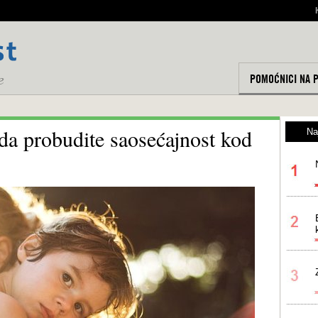
POMOĆNICI NA 
 da probudite saosećajnost kod
Na