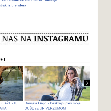
 kao suštinski deo JOGA tradicije
čak iz blendera
VI
 LAŽI ~ Ili,
Danijela Gajić ~ Beskrajni ples moje
Tajna Boža
NAHA
DUŠE sa UNIVERZUMOM
si samo S