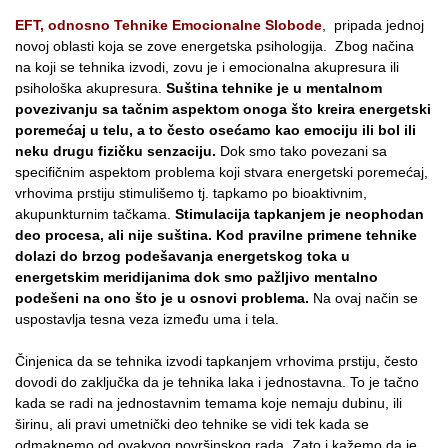
EFT, odnosno Tehnike Emocionalne Slobode
, pripada jednoj
novoj oblasti koja se zove energetska psihologija. Zbog načina
na koji se tehnika izvodi, zovu je i emocionalna akupresura ili
psihološka akupresura.
Suština tehnike je u mentalnom
povezivanju sa tačnim aspektom onoga što kreira energetski
poremećaj u telu, a to često osećamo kao emociju ili bol ili
neku drugu fizičku senzaciju.
Dok smo tako povezani sa
specifičnim aspektom problema koji stvara energetski poremećaj,
vrhovima prstiju stimulišemo tj. tapkamo po bioaktivnim,
akupunkturnim tačkama.
Stimulacija tapkanjem je neophodan
deo procesa, ali nije suština. Kod pravilne primene tehnike
dolazi do brzog podešavanja energetskog toka u
energetskim meridijanima dok smo pažljivo mentalno
podešeni na ono što je u osnovi problema.
Na ovaj način se
uspostavlja tesna veza između uma i tela.
Činjenica da se tehnika izvodi tapkanjem vrhovima prstiju, često
dovodi do zaključka da je tehnika laka i jednostavna. To je tačno
kada se radi na jednostavnim temama koje nemaju dubinu, ili
širinu, ali pravi umetnički deo tehnike se vidi tek kada se
odmaknemo od ovakvog površinskog rada. Zato i kažemo da je