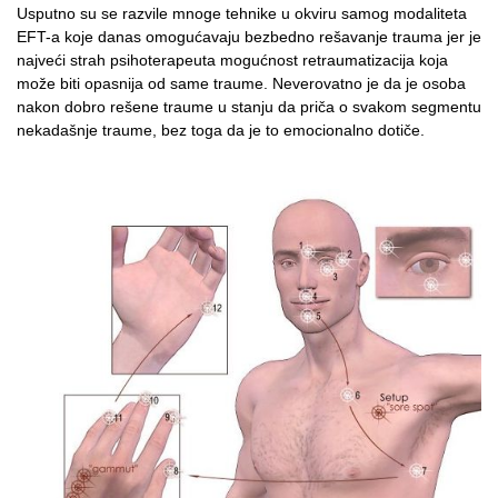
Usputno su se razvile mnoge tehnike u okviru samog modaliteta
EFT-a koje danas omogućavaju bezbedno rešavanje trauma jer je
najveći strah psihoterapeuta mogućnost retraumatizacija koja
može biti opasnija od same traume. Neverovatno je da je osoba
nakon dobro rešene traume u stanju da priča o svakom segmentu
nekadašnje traume, bez toga da je to emocionalno dotiče.