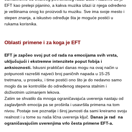
EFT kao prelepi pijanino, a kakva muzika izlazi iz njega određeno
je veštinama onog ko proizvodi tu muziku. Sve ima svoje mesto i
stepen znanja, a iskustvo određuje šta je moguće postići u
rukama korisnika.
Oblasti primene i za koga je EFT
EFT je zapčeo svoj put od rada na emocijama svih vrsta,
uključujući i ekstremne intenzitete poput fobija i
anksioznosti.
Iskusni praktičari danas mogu na ovaj način u
potpunosti razrešiti najveći broj paničnih napada u 15-25
tretmana, u proseku, i time postići ono što je do nedavno samo
moglo da se kontroliše do određenog stepena stalnim i
doživotnim uzimanjem lekova.
Zatim se shvatilo da mnoga ograničavajuća uverenja nastaju od
zaglavljenih emocija pa se proširila i usavršila primena na tom
nivou. Postaje sve poznatije i široj javnosti da sami kreiramo svoju
realnost i u tome su naša lična uverenja ključ.
Danas je rad na
ograničavajućim uverenjima vrlo česta primene EFT-a.