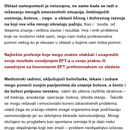
Oblast samopomoći je neiscrpna, ne samo kada se radi o
rešavanju mnogih emocionlnih situacija, limitirajućih
uverenja, bolova... nego u oblasti ličnog i duhovnog razvoja
na koji sve više mnogi obraćaju pažnju.
Kao i svuda, od
stepena znanja i veština zavise i rezultati. Ima i onih problema
koje ne možemo rešiti sami, nego nam treba profesionalna
pomoć nekog ko je iskusan u oblasti u kojima vam treba pomoć.
Najčešće profesije koje mogu znatno olakšati i unaprediti
svoje rezultate uvodjenjem EFT-a u svoju praksu ili
saradnjom sa licenciranim EFT profesionalcem su sledeće
Medicinski radnici, uključujući bolničarke, lekare i zubare
mogu pomoći svojim pacijentima da umanje bolove, a često i
da bolovi potpuno nestanu
, zatim da uklone različite strahove –
od inekcija, anestezije, operacije, bolova, ishoda stanja... Takođe
se mogu rešavati i emocionalni koreni zdravstvenih problema,
usled čega se vraćaju vitalne snage organizma koje podržavaju
samoisceljenje jer su uklonjene blokade samoisceljenju. Mnogi
slučajevi su proglašeni kao spontana remisija ili je dato neko
drugo objašnjenje koje isto znači – problem neobjašnjivo izčezao.