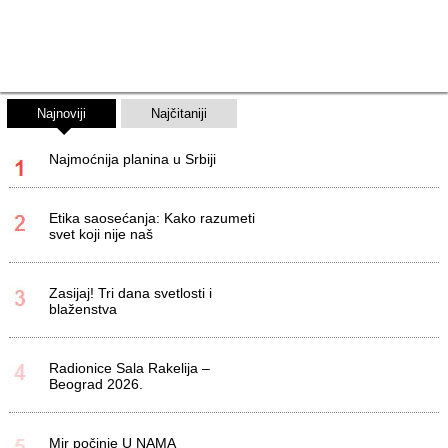
Najnoviji
Najčitaniji
Najmoćnija planina u Srbiji
Etika saosećanja: Kako razumeti
svet koji nije naš
Zasijaj! Tri dana svetlosti i
blaženstva
Radionice Sala Rakelija –
Beograd 2026.
Mir počinje U NAMA