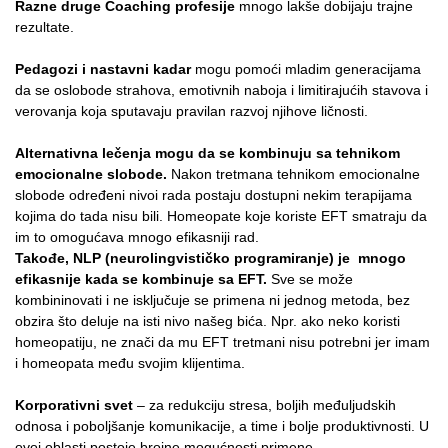
Razne druge Coaching profesije
mnogo lakše dobijaju trajne
rezultate.
Pedagozi i nastavni kadar
mogu pomoći mladim generacijama
da se oslobode strahova, emotivnih naboja i limitirajućih stavova i
verovanja koja sputavaju pravilan razvoj njihove ličnosti.
Alternativna lečenja mogu da se kombinuju sa tehnikom
emocionalne slobode.
Nakon tretmana tehnikom emocionalne
slobode određeni nivoi rada postaju dostupni nekim terapijama
kojima do tada nisu bili. Homeopate koje koriste EFT smatraju da
im to omogućava mnogo efikasniji rad.
Takođe, NLP (neurolingvističko programiranje) je mnogo
efikasnije kada se kombinuje sa EFT.
Sve se može
kombininovati i ne isključuje se primena ni jednog metoda, bez
obzira što deluje na isti nivo našeg bića. Npr. ako neko koristi
homeopatiju, ne znači da mu EFT tretmani nisu potrebni jer imam
i homeopata među svojim klijentima.
Korporativni svet
– za redukciju stresa, boljih međuljudskih
odnosa i poboljšanje komunikacije, a time i bolje produktivnosti. U
ovoj oblasti postoje brojne mogućnosti primene.