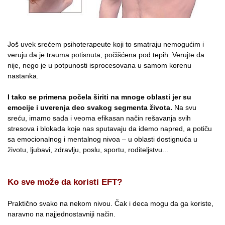
Još uvek srećem psihoterapeute koji to smatraju nemogućim i
veruju da je trauma potisnuta, počišćena pod tepih. Verujte da
nije, nego je u potpunosti isprocesovana u samom korenu
nastanka.
I tako se primena počela širiti na mnoge oblasti jer su
emocije i uverenja deo svakog segmenta života.
Na svu
sreću, imamo sada i veoma efikasan način rešavanja svih
stresova i blokada koje nas sputavaju da idemo napred, a potiču
sa emocionalnog i mentalnog nivoa – u oblasti dostignuća u
životu, ljubavi, zdravlju, poslu, sportu, roditeljstvu...
Ko sve može da koristi EFT?
Praktično svako na nekom nivou. Čak i deca mogu da ga koriste,
naravno na najjednostavniji način.