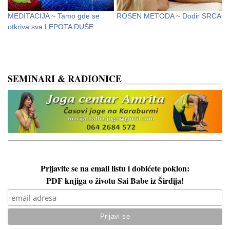
MEDITACIJA ~ Tamo gde se
ROSEN METODA ~ Dodir SRCA
K
otkriva sva LEPOTA DUŠE
v
SEMINARI & RADIONICE
Prijavite se na email listu i dobićete poklon:
PDF knjiga o životu Sai Babe iz Širdija!