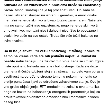
prihvata da 85 zdravstvenih problema kreće sa emotivnog
nivoa
. Mnogi smatraju da je taj procenat i veći. Do sada se
najveći akcenat stavljao na ishranu i genetiku, a emocionalni,
mentalni i energetski nivo je bivao totalno zanemaren. Naše telo
ima ne samo fizički nivo egzistencije, nego i energetski nivo tj.
emotivni nivo, mentalni nivo i duhovni nivo. Sve je povezano i
svaki nivo utiče na sve ostale. Treba što više težiti balansu na
svim nivoima.
Da bi bolje shvatili tu vezu emotivnog i fizičkog, pomislite
samo na vreme kada ste bili psihički napeti. Automatski
osetite neku tenziju i na fizičkom nivou.
Tada se i mišići zgrče,
niste opušteni. Nekada nastane i bolno stanje. Kada ste duže
vremena ili češće izloženi istoj vrsti stresa, naprosto vam poraste
osetljivost na određene stresne teme i u nekom momentu se
prelije puna časa i javi se određeno zdravstveno stanje. Ovo je
vrlo grubo objašnjenje. EFT međutim ne zalazi u ovu tematiku,
nego se bazira na balansiranju energetskih poremećaja koji su
prouzrokovani prvenstveno emocionalnim i mentalnim nivoom
našeg bića.