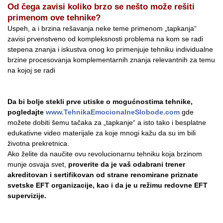
Od čega zavisi koliko brzo se nešto može rešiti
primenom ove tehnike?
Uspeh, a i brzina rešavanja neke teme primenom „tapkanja“
zavisi prvenstveno od kompleksnosti problema na kom se radi
stepena znanja i iskustva onog ko primenjuje tehniku individualne
brzine procesovanja komplementarnih znanja relevantnih za temu
na kojoj se radi
Da bi bolje stekli prve utiske o mogućnostima tehnike,
pogledajte
www.TehnikaEmocionalneSlobode.com
gde
možete dobiti šemu tačaka za „tapkanje“ a isto tako i besplatne
edukativne video materijale za koje mnogi kažu da su im bili
životna prekretnica.
Ako želite da naučite ovu revolucionarnu tehniku koja brzinom
munje osvaja svet,
proverite da je vaš odabrani trener
akreditovan i sertifikovan od strane renomirane priznate
svetske EFT organizacije, kao i da je u režimu redovne EFT
supervizije.