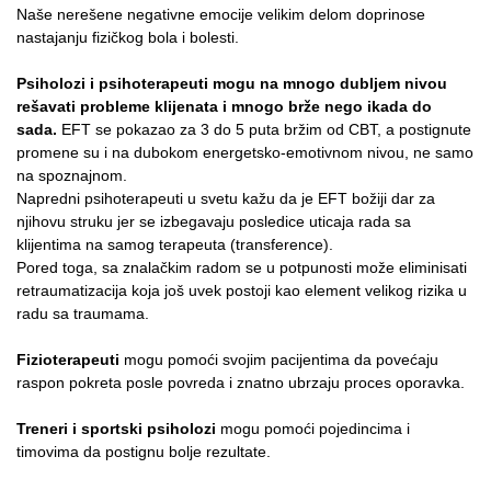
Naše nerešene negativne emocije velikim delom doprinose
nastajanju fizičkog bola i bolesti.
Psiholozi i psihoterapeuti mogu na mnogo dubljem nivou
rešavati probleme klijenata i mnogo brže nego ikada do
sada.
EFT se pokazao za 3 do 5 puta bržim od CBT, a postignute
promene su i na dubokom energetsko-emotivnom nivou, ne samo
na spoznajnom.
Napredni psihoterapeuti u svetu kažu da je EFT božiji dar za
njihovu struku jer se izbegavaju posledice uticaja rada sa
klijentima na samog terapeuta (transference).
Pored toga, sa znalačkim radom se u potpunosti može eliminisati
retraumatizacija koja još uvek postoji kao element velikog rizika u
radu sa traumama.
Fizioterapeuti
mogu pomoći svojim pacijentima da povećaju
raspon pokreta posle povreda i znatno ubrzaju proces oporavka.
Treneri i sportski psiholozi
mogu pomoći pojedincima i
timovima da postignu bolje rezultate.