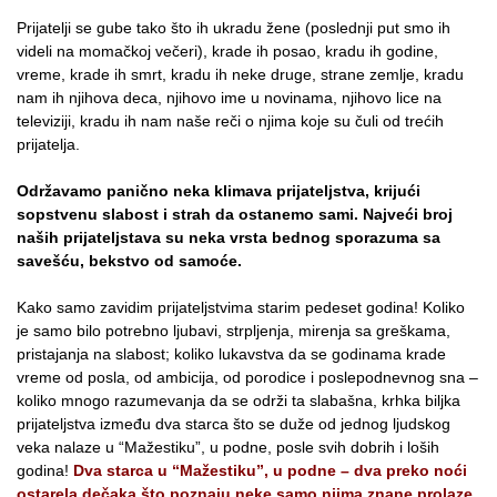
Prijatelji se gube tako što ih ukradu žene (poslednji put smo ih
videli na momačkoj večeri), krade ih posao, kradu ih godine,
vreme, krade ih smrt, kradu ih neke druge, strane zemlje, kradu
nam ih njihova deca, njihovo ime u novinama, njihovo lice na
televiziji, kradu ih nam naše reči o njima koje su čuli od trećih
prijatelja.
Održavamo panično neka klimava prijateljstva, krijući
sopstvenu slabost i strah da ostanemo sami. Najveći broj
naših prijateljstava su neka vrsta bednog sporazuma sa
savešću, bekstvo od samoće.
Kako samo zavidim prijateljstvima starim pedeset godina! Koliko
je samo bilo potrebno ljubavi, strpljenja, mirenja sa greškama,
pristajanja na slabost; koliko lukavstva da se godinama krade
vreme od posla, od ambicija, od porodice i poslepodnevnog sna –
koliko mnogo razumevanja da se održi ta slabašna, krhka biljka
prijateljstva između dva starca što se duže od jednog ljudskog
veka nalaze u “Mažestiku”, u podne, posle svih dobrih i loših
godina!
Dva starca u “Mažestiku”, u podne – dva preko noći
ostarela dečaka što poznaju neke samo njima znane prolaze