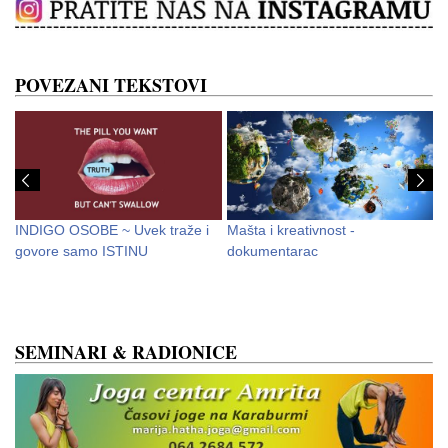
POVEZANI TEKSTOVI
INDIGO OSOBE ~ Uvek traže i
Mašta i kreativnost -
L
govore samo ISTINU
dokumentarac
T
SEMINARI & RADIONICE