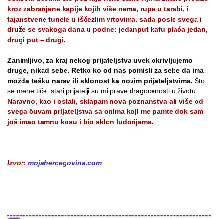
kroz zabranjene kapije kojih više nema, rupe u tarabi, i
tajanstvene tunele u iščezlim vrtovima, sada posle svega i
druže se svakoga dana u podne: jedanput kafu plaća jedan,
drugi put – drugi.
Zanimljivo, za kraj nekog prijateljstva uvek okrivljujemo
druge, nikad sebe. Retko ko od nas pomisli za sebe da ima
možda tešku narav ili sklonost ka novim prijateljstvima.
Što
se mene tiče, stari prijatelji su mi prave dragocenosti u životu.
Naravno, kao i ostali, sklapam nova poznanstva ali više od
svega čuvam prijateljstva sa onima koji me pamte dok sam
još imao tamnu kosu i bio sklon ludorijama.
Izvor:
mojahercegovina.com