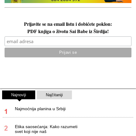
Prijavite se na email listu i dobićete poklon:
PDF knjiga o životu Sai Babe iz Širdija!
Najnoviji
Najčitaniji
Najmoćnija planina u Srbiji
Etika saosećanja: Kako razumeti
svet koji nije naš