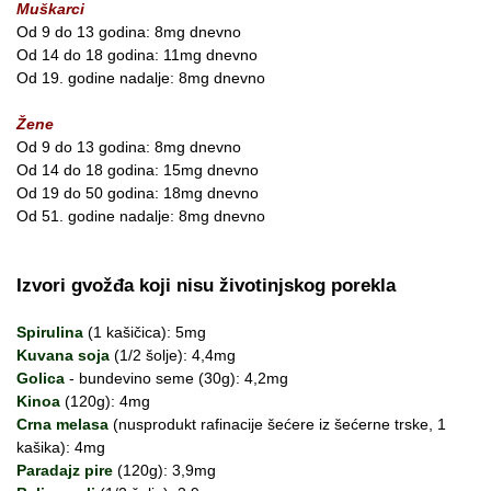
Muškarci
Od 9 do 13 godina: 8mg dnevno
Od 14 do 18 godina: 11mg dnevno
Od 19. godine nadalje: 8mg dnevno
Žene
Od 9 do 13 godina: 8mg dnevno
Od 14 do 18 godina: 15mg dnevno
Od 19 do 50 godina: 18mg dnevno
Od 51. godine nadalje: 8mg dnevno
Izvori gvožđa koji nisu životinjskog porekla
Spirulina
(1 kašičica): 5mg
Kuvana soja
(1/2 šolje): 4,4mg
Golica
- bundevino seme (30g): 4,2mg
Kinoa
(120g): 4mg
Crna melasa
(nusprodukt rafinacije šećere iz šećerne trske, 1
kašika): 4mg
Paradajz pire
(120g): 3,9mg