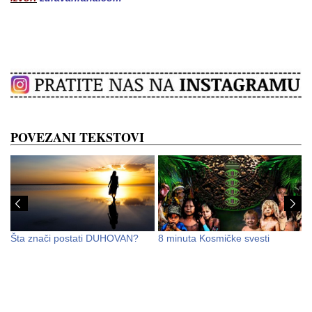
POVEZANI TEKSTOVI
Šta znači postati DUHOVAN?
8 minuta Kosmičke svesti
D