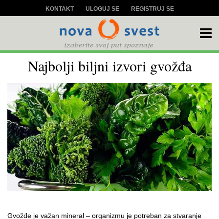
KONTAKT
ULOGUJ SE
REGISTRUJ SE
Najbolji biljni izvori gvožđa
Gvožđe je važan mineral – organizmu je potreban za stvaranje