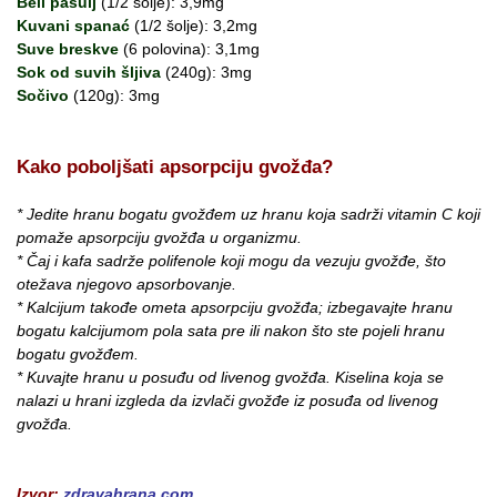
Beli pasulj
(1/2 šolje): 3,9mg
Kuvani spanać
(1/2 šolje): 3,2mg
Suve breskve
(6 polovina): 3,1mg
Sok od suvih šljiva
(240g): 3mg
Sočivo
(120g): 3mg
Kako poboljšati apsorpciju gvožđa?
* Jedite hranu bogatu gvožđem uz hranu koja sadrži vitamin C koji
pomaže apsorpciju gvožđa u organizmu.
* Čaj i kafa sadrže polifenole koji mogu da vezuju gvožđe, što
otežava njegovo apsorbovanje.
* Kalcijum takođe ometa apsorpciju gvožđa; izbegavajte hranu
bogatu kalcijumom pola sata pre ili nakon što ste pojeli hranu
bogatu gvožđem.
* Kuvajte hranu u posuđu od livenog gvožđa. Kiselina koja se
nalazi u hrani izgleda da izvlači gvožđe iz posuđa od livenog
gvožđa.
Izvor:
zdravahrana.com