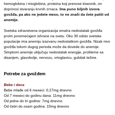
hemoglobina i mioglobina, proteina koji prenose kiseonik, on
doprinosi stvaranju krvnih zrnaca.
Ima puno biljnih izvora
gvožđa, pa ako ne jedete meso, to ne znači da ćete patiti od
anemije.
Svetska zdravstvena organizacija smatra nedostatak gvožđa
prvim poremećajem ishrane na svetu. Oko 30 odsto svetske
populacije ima anemiju izazvanu nedostatkom gvožđa. Nizak nivo
gvožđa tokom dugog perioda može da dovede do anemije.
Simptomi anemije uključuju nedostatak energije, probleme sa
disanjem, glavobolje, nervozu, vrtoglavicu, gubitak težine.
Potrebe za gvožđem
Bebe i deca
Bebe mlađe od 6 meseci: 0,27mg dnevno
Od 7 meseci do godinu dana: 11mg dnevno
Od jedne do tri godine: 7mg dnevno
Od četiri do osam godina: 10mg dnevno