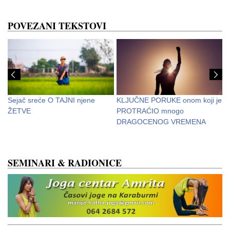
POVEZANI TEKSTOVI
Sejač sreće O TAJNI njene
KLJUČNE PORUKE onom koji je
N
ŽETVE
PROTRAĆIO mnogo
D
DRAGOCENOG VREMENA
v
SEMINARI & RADIONICE