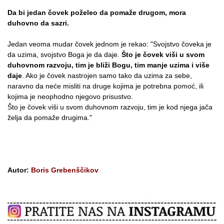
Da bi jedan čovek poželeo da pomaže drugom, mora
duhovno da sazri.
Jedan veoma mudar čovek jednom je rekao: "Svojstvo čoveka je
da uzima, svojstvo Boga je da daje.
Što je čovek viši u svom
duhovnom razvoju, tim je bliži Bogu, tim manje uzima i više
daje
. Ako je čovek nastrojen samo tako da uzima za sebe,
naravno da neće misliti na druge kojima je potrebna pomoć, ili
kojima je neophodno njegovo prisustvo.
Što je čovek viši u svom duhovnom razvoju, tim je kod njega jača
želja da pomaže drugima."
Autor:
Boris Grebenščikov