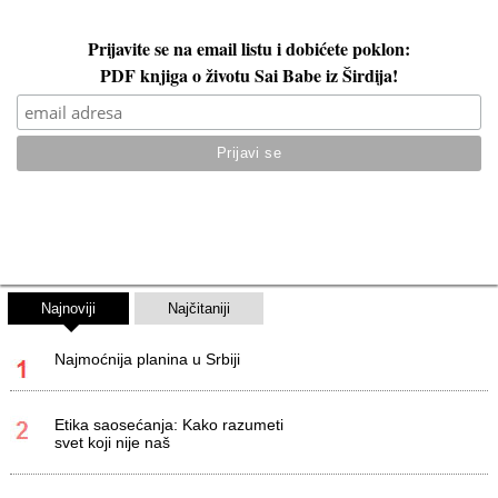
Prijavite se na email listu i dobićete poklon:
PDF knjiga o životu Sai Babe iz Širdija!
Najnoviji
Najčitaniji
Najmoćnija planina u Srbiji
Etika saosećanja: Kako razumeti
svet koji nije naš