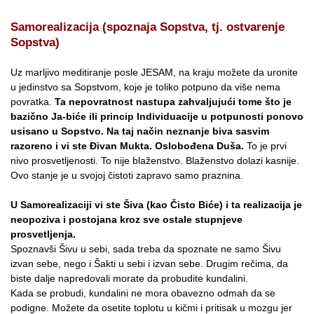
Samorealizacija (spoznaja Sopstva, tj. ostvarenje
Sopstva)
Uz marljivo meditiranje posle JESAM, na kraju možete da uronite
u jedinstvo sa Sopstvom, koje je toliko potpuno da više nema
povratka.
Ta nepovratnost nastupa zahvaljujući tome što je
bazično Ja-biće ili princip Individuacije u potpunosti ponovo
usisano u Sopstvo. Na taj način neznanje biva sasvim
razoreno i vi ste Đivan Mukta. Oslobođena Duša.
To je prvi
nivo prosvetljenosti. To nije blaženstvo. Blaženstvo dolazi kasnije.
Ovo stanje je u svojoj čistoti zapravo samo praznina.
U Samorealizaciji vi ste Šiva (kao Čisto Biće) i ta realizacija je
neopoziva i postojana kroz sve ostale stupnjeve
prosvetljenja.
Spoznavši Šivu u sebi, sada treba da spoznate ne samo Šivu
izvan sebe, nego i Šakti u sebi i izvan sebe. Drugim rečima, da
biste dalje napredovali morate da probudite kundalini.
Kada se probudi, kundalini ne mora obavezno odmah da se
podigne. Možete da osetite toplotu u kičmi i pritisak u mozgu jer