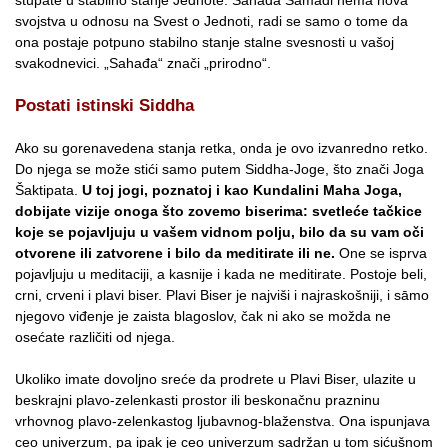
svojstva u odnosu na Svest o Jednoti, radi se samo o tome da
ona postaje potpuno stabilno stanje stalne svesnosti u vašoj
svakodnevici. „Sahađa“ znači „prirodno“.
Postati istinski Siddha
Ako su gorenavedena stanja retka, onda je ovo izvanredno retko.
Do njega se može stići samo putem Siddha-Joge, što znači Joga
Šaktipata.
U toj jogi, poznatoj i kao Kundalini Maha Joga,
dobijate vizije onoga što zovemo biserima: svetleće tačkice
koje se pojavljuju u vašem vidnom polju, bilo da su vam oči
otvorene ili zatvorene i bilo da meditirate ili ne.
One se isprva
pojavljuju u meditaciji, a kasnije i kada ne meditirate. Postoje beli,
crni, crveni i plavi biser. Plavi Biser je najviši i najraskošniji, i sāmo
njegovo viđenje je zaista blagoslov, čak ni ako se možda ne
osećate različiti od njega.
Ukoliko imate dovoljno sreće da prodrete u Plavi Biser, ulazite u
beskrajni plavo-zelenkasti prostor ili beskonačnu prazninu
vrhovnog plavo-zelenkastog ljubavnog-blaženstva. Ona ispunjava
ceo univerzum, pa ipak je ceo univerzum sadržan u tom sićušnom