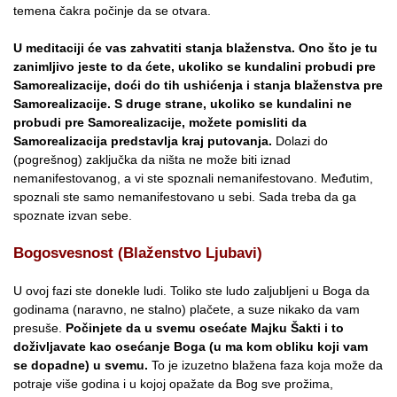
temena čakra počinje da se otvara.
U meditaciji će vas zahvatiti stanja blaženstva. Ono što je tu
zanimljivo jeste to da ćete, ukoliko se kundalini probudi pre
Samorealizacije, doći do tih ushićenja i stanja blaženstva pre
Samorealizacije. S druge strane, ukoliko se kundalini ne
probudi pre Samorealizacije, možete pomisliti da
Samorealizacija predstavlja kraj putovanja.
Dolazi do
(pogrešnog) zaključka da ništa ne može biti iznad
nemanifestovanog, a vi ste spoznali nemanifestovano. Međutim,
spoznali ste samo nemanifestovano u sebi. Sada treba da ga
spoznate izvan sebe.
Bogosvesnost (Blaženstvo Ljubavi)
U ovoj fazi ste donekle ludi. Toliko ste ludo zaljubljeni u Boga da
godinama (naravno, ne stalno) plačete, a suze nikako da vam
presuše.
Počinjete da u svemu osećate Majku Šakti i to
doživljavate kao osećanje Boga (u ma kom obliku koji vam
se dopadne) u svemu.
To je izuzetno blažena faza koja može da
potraje više godina i u kojoj opažate da Bog sve prožima,