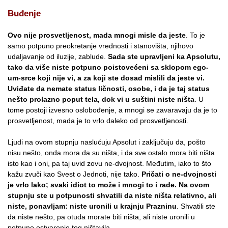
Buđenje
Ovo nije prosvetljenost, mada mnogi misle da jeste
. To je
samo potpuno preokretanje vrednosti i stanovišta, njihovo
udaljavanje od iluzije, zablude.
Sada ste upravljeni ka Apsolutu,
tako da više niste potpuno poistovećeni sa sklopom ego-
um-srce koji nije vi, a za koji ste dosad mislili da jeste vi.
Uviđate da nemate status ličnosti, osobe, i da je taj status
nešto prolazno poput tela, dok vi u suštini niste ništa
. U
tome postoji izvesno oslobođenje, a mnogi se zavaravaju da je to
prosvetljenost, mada je to vrlo daleko od prosvetljenosti.
Ljudi na ovom stupnju naslućuju Apsolut i zaključuju da, pošto
nisu nešto, onda mora da su ništa, i da sve ostalo mora biti ništa
isto kao i oni, pa taj uvid zovu ne-dvojnost. Međutim, iako to što
kažu zvuči kao Svest o Jednoti, nije tako.
Pričati o ne-dvojnosti
je vrlo lako; svaki idiot to može i mnogi to i rade. Na ovom
stupnju ste u potpunosti shvatili da niste ništa relativno, ali
niste, ponavljam: niste uronili u krajnju Prazninu
. Shvatili ste
da niste nešto, pa otuda morate biti ništa, ali niste uronili u
potpuno ostvarenje tog ništavila.