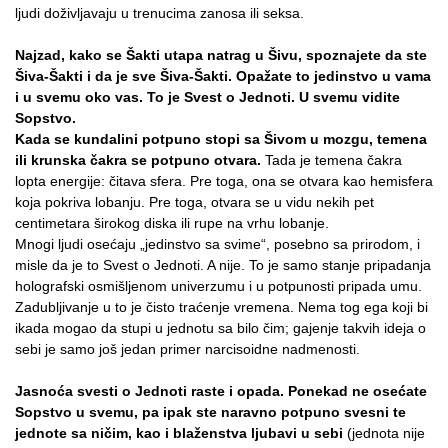
ljudi doživljavaju u trenucima zanosa ili seksa.
Najzad, kako se Šakti utapa natrag u Šivu, spoznajete da ste
Šiva-Šakti i da je sve Šiva-Šakti. Opažate to jedinstvo u vama
i u svemu oko vas. To je Svest o Jednoti. U svemu vidite
Sopstvo.
Kada se kundalini potpuno stopi sa Šivom u mozgu, temena
ili krunska čakra se potpuno otvara.
Tada je temena čakra
lopta energije: čitava sfera. Pre toga, ona se otvara kao hemisfera
koja pokriva lobanju. Pre toga, otvara se u vidu nekih pet
centimetara širokog diska ili rupe na vrhu lobanje.
Mnogi ljudi osećaju „jedinstvo sa svime“, posebno sa prirodom, i
misle da je to Svest o Jednoti. A nije. To je samo stanje pripadanja
holografski osmišljenom univerzumu i u potpunosti pripada umu.
Zadubljivanje u to je čisto traćenje vremena. Nema tog ega koji bi
ikada mogao da stupi u jednotu sa bilo čim; gajenje takvih ideja o
sebi je samo još jedan primer narcisoidne nadmenosti.
Jasnoća svesti o Jednoti raste i opada. Ponekad ne osećate
Sopstvo u svemu, pa ipak ste naravno potpuno svesni te
jednote sa ničim, kao i blaženstva ljubavi u sebi
(jednota nije