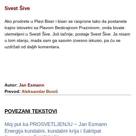
Svest Šive
Ako prodrete u Plavi Biser i biser se rasprsne tako da postanete
trajno istovetni sa Plavom Beskrajnom Prazninom, onda bivate
utemeljeni u Svesti Šive. Još tačnije, postaje Svest Šive. Ja nisam
u tom stanju, mada sam ga sasvim izvesno iskusio, pa ću se
uzdržati od daljih komentara.
Autor:
Jan Esmann
Prevod:
Aleksandar Đusić
POVEZANI TEKSTOVI
Moj put ka PROSVETLJENJU ~ Jan Esmann
Energija kundalini, kundalini krija i šaktipat