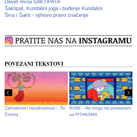
Devet nivoa ŠAKTIPATA
Šaktipat, Kundalini joga i buđenje Kundalini
Šiva i Šakti - njihovo pravo značenje
POVEZANI TEKSTOVI
M
Zahvalnost i nezahvalnost ~ Šri
RUMI ~ Ne mogu da prestanem
B
Činmoj
sa PITANJIMA
Z
Z