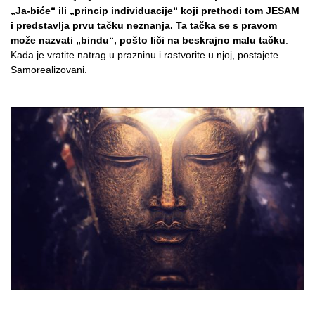
„Ja-biće“ ili „princip individuacije“ koji prethodi tom JESAM
i predstavlja prvu tačku neznanja. Ta tačka se s pravom
može nazvati „bindu“, pošto liči na beskrajno malu tačku
.
Kada je vratite natrag u prazninu i rastvorite u njoj, postajete
Samorealizovani.