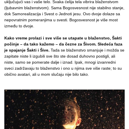
uključujući vas i vaše telo. Svaka ćelija tela vibrira blaženstvom
(ljubavnim blaženstvom). Sama Bogosvesnost nije stabilno stanje,
dok Samorealizacija i Svest o Jednoti jesu. Ovo dvoje dolaze sa
nepovratnim pomeranjima u svesti. Bogosvesnost je više most
između to dvoje.
Kako vreme prolazi i sve više se utapate u blaženstvo, Šakti
počinje – da tako kažemo – da čezne za Šivom. Sledeća faza
je spajanje Šakti i Šive.
Tada se blaženstvo smanjuje i možda se
zapitate niste li izgubili sve što ste dosad duhovno postigli, ali
niste, samo se pomerate dalje i iznad. Ipak, mnogi izvanredni
sveci zadržavaju to blaženstvo i ono u njima sve više raste; to su
obično avatari, ali u mom slučaju nije bilo tako.