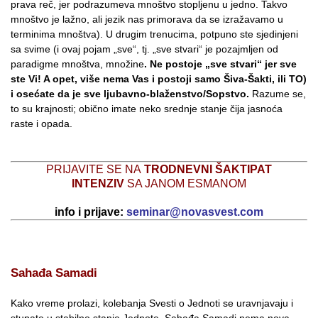
prava reč, jer podrazumeva mnoštvo stopljenu u jedno. Takvo
mnoštvo je lažno, ali jezik nas primorava da se izražavamo u
terminima mnoštva). U drugim trenucima, potpuno ste sjedinjeni
sa svime (i ovaj pojam „sve“, tj. „sve stvari“ je pozajmljen od
paradigme mnoštva, množine
. Ne postoje „sve stvari“ jer sve
ste Vi! A opet, više nema Vas i postoji samo Šiva-Šakti, ili TO)
i osećate da je sve ljubavno-blaženstvo/Sopstvo.
Razume se,
to su krajnosti; obično imate neko srednje stanje čija jasnoća
raste i opada.
PRIJAVITE SE NA
TRODNEVNI ŠAKTIPAT
INTENZIV
SA JANOM ESMANOM
info i prijave:
seminar@novasvest.com
Sahađa Samadi
Kako vreme prolazi, kolebanja Svesti o Jednoti se uravnjavaju i
stupate u stabilno stanje Jednote. Sahađa Samadi nema nova