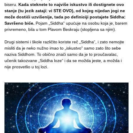
biseru.
Kada steknete to najviše iskustvo ili dostignete ovo
stanje (tu jezik zataji: vi STE OVO), od kojeg nijedan jogi ne
može dostići uzvišenije, tada po definiciji postajete Siddha:
Savršeno biće.
Pojam „Siddha“ upućuje na osobu koja je, barem
privremeno, bila u tom Plavom Beskraju (stopljena sa njim).
Drugi sistemi i škole različito koriste reč „Siddha“, i zato nemojte
misliti da je neko nužno imao to „iskustvo“ samo zato što sebe
naziva Siddhom. To obično znači samo da je to proučavalac,
učenik takozvane „Siddha loze“ i da se možda jeste, a možda i
nije prosvetlio u toj lozi.