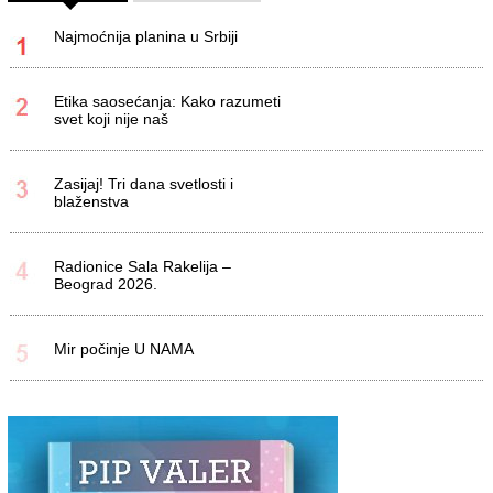
Najmoćnija planina u Srbiji
Etika saosećanja: Kako razumeti
svet koji nije naš
Zasijaj! Tri dana svetlosti i
blaženstva
Radionice Sala Rakelija –
Beograd 2026.
Mir počinje U NAMA