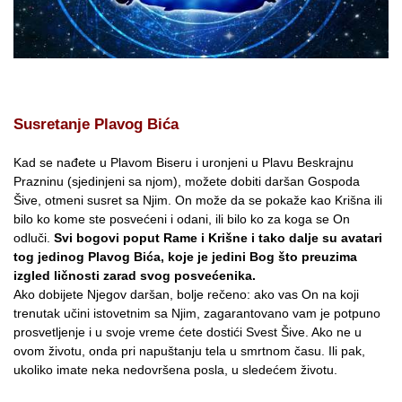
Susretanje Plavog Bića
Kad se nađete u Plavom Biseru i uronjeni u Plavu Beskrajnu
Prazninu (sjedinjeni sa njom), možete dobiti daršan Gospoda
Šive, otmeni susret sa Njim. On može da se pokaže kao Krišna ili
bilo ko kome ste posvećeni i odani, ili bilo ko za koga se On
odluči.
Svi bogovi poput Rame i Krišne i tako dalje su avatari
tog jedinog Plavog Bića, koje je jedini Bog što preuzima
izgled ličnosti zarad svog posvećenika.
Ako dobijete Njegov daršan, bolje rečeno: ako vas On na koji
trenutak učini istovetnim sa Njim, zagarantovano vam je potpuno
prosvetljenje i u svoje vreme ćete dostići Svest Šive. Ako ne u
ovom životu, onda pri napuštanju tela u smrtnom času. Ili pak,
ukoliko imate neka nedovršena posla, u sledećem životu.