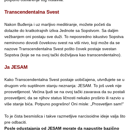
Transcendentalna Svest
Nakon Buđenja i uz marljivo meditiranje, možete početi da
dolazite do kratkotrajnih izliva Jednote sa Sopstvom. Sa daljim
vežbanjem oni postaju sve duži. To neposredno iskustvo Sopstva
neminovno dovodi čovekovu svest na viši nivo, koji može da se
nazove Transcendentalna Svest pošto čovek postaje svestan
Sopstva (koje se na ovoj tački doživljava kao transcendentalno).
Ja JESAM
Kako Transcendentalna Svest postaje uobičajena, utvrđujete se u
drugom vrlo suptilnom stanju neznanja: JESAM. To još uvek nije
prosvetljenost. Većina ljudi se na ovoj tački zavarava da su postali
prosvetljeni; da se njihov status ličnosti nekako proširio ili razvio u
više stanje bića. Potpuno pogrešno! Oni misle: „Prosvetljen sam!“
To je čista besmislica i takve razmetljive narcisoidne ideje valja što
pre odbaciti.
Posle odustajanja od JESAM morate da napustite bazično