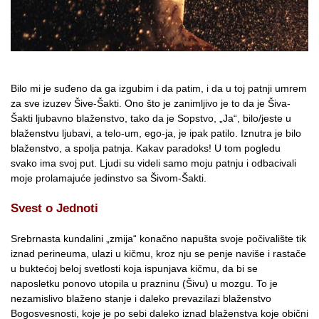
Bilo mi je suđeno da ga izgubim i da patim, i da u toj patnji umrem
za sve izuzev Šive-Šakti. Ono što je zanimljivo je to da je Šiva-
Šakti ljubavno blaženstvo, tako da je Sopstvo, „Ja“, bilo/jeste u
blaženstvu ljubavi, a telo-um, ego-ja, je ipak patilo. Iznutra je bilo
blaženstvo, a spolja patnja. Kakav paradoks! U tom pogledu
svako ima svoj put. Ljudi su videli samo moju patnju i odbacivali
moje prolamajuće jedinstvo sa Šivom-Šakti.
Svest o Jednoti
Srebrnasta kundalini „zmija“ konačno napušta svoje počivalište tik
iznad perineuma, ulazi u kičmu, kroz nju se penje naviše i rastače
u buktećoj beloj svetlosti koja ispunjava kičmu, da bi se
naposletku ponovo utopila u prazninu (Šivu) u mozgu. To je
nezamislivo blaženo stanje i daleko prevazilazi blaženstvo
Bogosvesnosti, koje je po sebi daleko iznad blaženstva koje obični